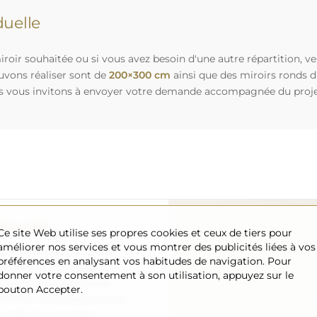
uelle
roir souhaitée ou si vous avez besoin d'une autre répartition, v
uvons réaliser sont de
200×300 cm
ainsi que des miroirs ronds 
s vous invitons à envoyer votre demande accompagnée du projet 
sécurisé
Ce site Web utilise ses propres cookies et ceux de tiers pour
améliorer nos services et vous montrer des publicités liées à vos
nous nous occupons de faire
préférences en analysant vos habitudes de navigation. Pour
 arrive en toute sécurité
donner votre consentement à son utilisation, appuyez sur le
ement. Nous disposons de
bouton Accepter.
l formé, c’est pourquoi nous
arfait état, sans frais