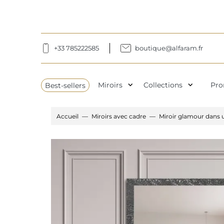
+33 785222585
boutique@alfaram.fr
expand_more
expand_more
Best-sellers
Miroirs
Collections
Pro
Accueil
Miroirs avec cadre
Miroir glamour dans u