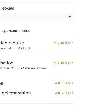
: 60x160
s personnalisées
chevron_right
tion requise
MODIFIER
izontal:
Vertical
chevron_right
isation
MODIFIER
miroir:
*
Surface argentée
add
es
AJOUTER
add
upplémentaires
AJOUTER