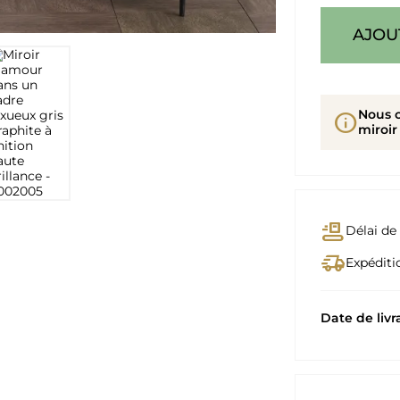
AJOU
Nous 
info
miroir
conveyor_belt
Délai de 
delivery_truck_speed
Expéditio
Date de livr