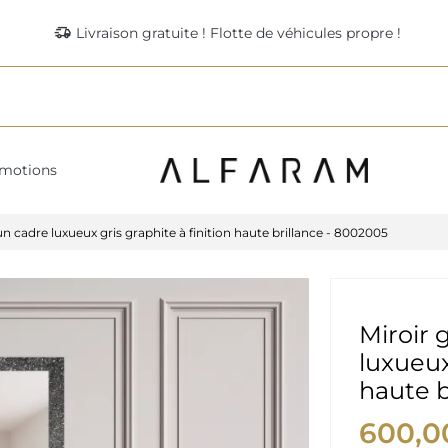
delivery_truck_speed
Livraison gratuite ! Flotte de véhicules propre !
motions
n cadre luxueux gris graphite à finition haute brillance - 8002005
Miroir 
luxueux
haute b
600,0