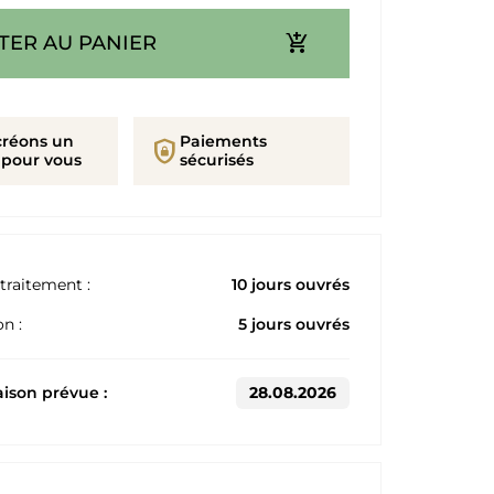
add_shopping_cart
TER AU PANIER
créons un
Paiements
shield_lock
 pour vous
sécurisés
traitement :
10 jours ouvrés
n :
5 jours ouvrés
aison prévue :
28.08.2026