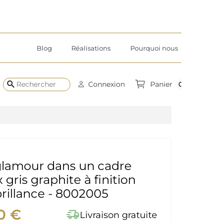
Blog
Réalisations
Pourquoi nous
search
0
Connexion
Panier
glamour dans un cadre
 gris graphite à finition
rillance - 8002005
0 €
delivery_truck_speed
Livraison gratuite