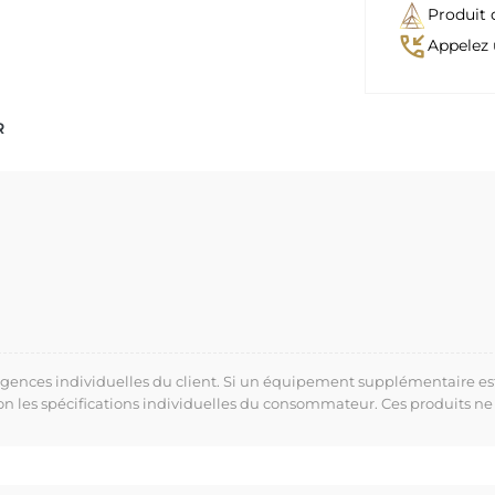
Produit 
phone_callback
Appelez 
R
xigences individuelles du client. Si un équipement supplémentaire es
lon les spécifications individuelles du consommateur. Ces produits ne