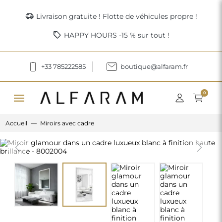
delivery_truck_speed
Livraison gratuite ! Flotte de véhicules propre !
sell
HAPPY HOURS -15 % sur tout !
+33 785222585
boutique@alfaram.fr
menu
0
Accueil
Miroirs avec cadre
Previous
Next