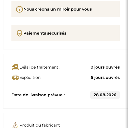
info
Nous créons un miroir pour vous
shield_lock
Paiements sécurisés
conveyor_belt
Délai de traitement :
10 jours ouvrés
delivery_truck_speed
Expédition :
5 jours ouvrés
Date de livraison prévue :
28.08.2026
Produit du fabricant