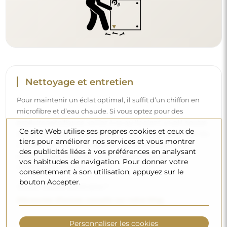
Nettoyage et entretien
Pour maintenir un éclat optimal, il suffit d’un chiffon en
microfibre et d’eau chaude. Si vous optez pour des
produits spécifiques, veillez à ce qu’ils aient un pH neutre
Ce site Web utilise ses propres cookies et ceux de
(autour de 7). Évitez les nettoyants puissants contenant du
tiers pour améliorer nos services et vous montrer
vinaigre, de l’ammoniaque ou des acides forts – cela
des publicités liées à vos préférences en analysant
permettra de conserver un beau reflet pendant de
vos habitudes de navigation. Pour donner votre
nombreuses années.
consentement à son utilisation, appuyez sur le
bouton Accepter.
Voulez-vous en savoir plus ?
Découvrez d’autres conseils sur notre blog.
Personnaliser les cookies