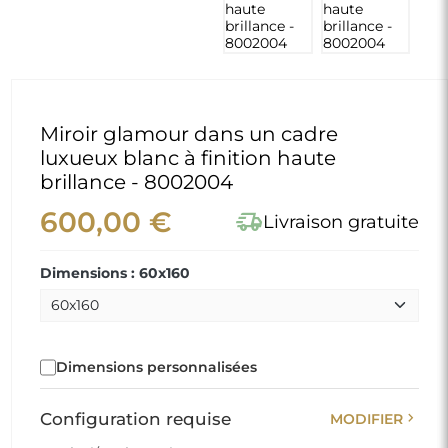
Miroir glamour dans un cadre
luxueux blanc à finition haute
brillance - 8002004
600,00 €
delivery_truck_speed
Livraison gratuite
Dimensions : 60x160
Dimensions personnalisées
chevron_right
Configuration requise
MODIFIER