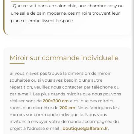
invitons à envoyer votre demande accompagnée du
projet à l'adresse e-mail :
boutique@alfaram.fr
.
Livraison gratuite et transport sécurisé
Vous n’avez pas à vous soucier du transport – nous nous
occupons de faire en sorte que le miroir que vous avez
commandé arrive en toute sécurité entre vos mains, et ce,
complètement gratuitement. Nous disposons de notre
propre flotte de véhicules et de personnel formé, c’est
pourquoi nous pouvons vous garantir que le miroir arrivera
en parfait état, sans frais supplémentaires. Même si vous
commandez un miroir de grande taille, vous pouvez
compter sur une livraison rapide.