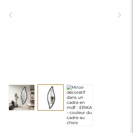
Miroir décoratif dans un cadre en mdf
- ERIKA - couleur du cadre au choix
290,00 €
delivery_truck_speed
Livraison gratuite
Dimensions : 50x140
chevron_right
Personnalisation
MODIFIER
Choisir la couleur du cadre MDF:
*
MDF noir
Surface du miroir:
*
Surface argentée