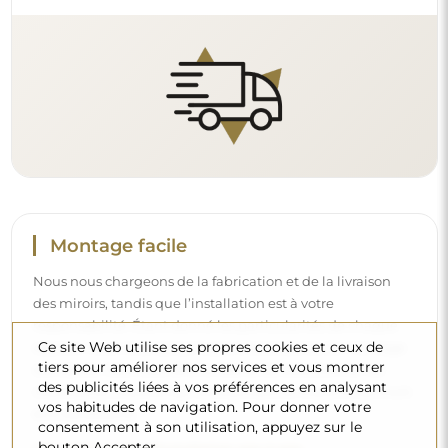
et à vos besoins.
Lire notre guide d’installation pas à pas.
Nettoyage et entretien
Ce site Web utilise ses propres cookies et ceux de
tiers pour améliorer nos services et vous montrer
Pour maintenir un éclat optimal, il suffit d’un chiffon en
des publicités liées à vos préférences en analysant
microfibre et d’eau chaude. Si vous optez pour des
vos habitudes de navigation. Pour donner votre
produits spécifiques, veillez à ce qu’ils aient un pH neutre
consentement à son utilisation, appuyez sur le
(autour de 7). Évitez les nettoyants puissants contenant du
bouton Accepter.