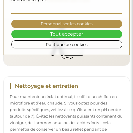
vinaigre, de l’ammoniaque ou des acides forts – cela
permettra de conserver un beau reflet pendant de
nombreuses années.
Personnaliser les cookies
Voulez-vous en savoir plus ?
Tout accepter
Découvrez d’autres conseils sur notre blog.
Politique de cookies
Livraison à domicile
Nous offrons un service de livraison à domicile, qui vous
permet de recevoir votre colis directement à votre porte.
Pour un supplément de 40 €, nous proposons également
un service de livraison à l’intérieur
, qui permet de livrer
le colis directement dans votre maison (pour des