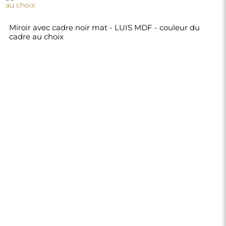
220,00 €
Boutique
Achats
Modes de paiement
Livraison
Foire aux questions
Retours et
réclamations