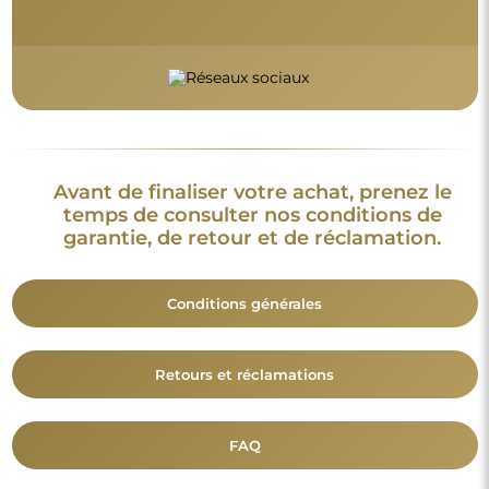
FAQ
Informations complémentaires :
Les modèles du miroir, les photos ainsi que les descriptions
sont protégés par les droits d’auteur. © Alfaram sp. z o.o. —
Tous droits réservés. Il est interdit de copier, vendre ou diffuser
les modèles, photos et descriptions des miroirs sans l’accord
préalable de © Alfaram sp. z o.o. Toute utilisation illégale de
contenus relevant de la propriété intellectuelle (notamment à
des fins lucratives) constitue une contrefaçon, passible de
sanctions pénales.
Les éléments décoratifs présents sur les photos servent
uniquement à illustrer la mise en scène et ne sont pas inclus
avec le miroir.
Vous aimerez aussi