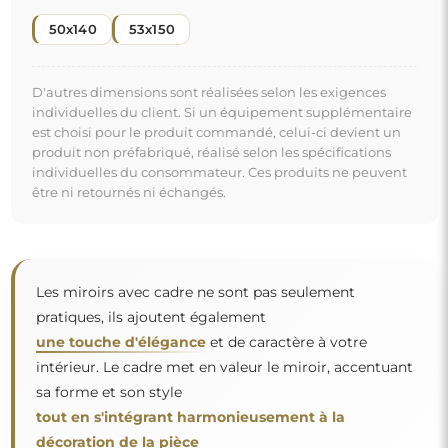
tout en s'intégrant harmonieusement à la
décoration de la pièce
. Que ce soit dans un salon chic, une chambre cosy ou
"
une salle de bain moderne, ces miroirs trouvent leur
place et embellissent l'espace.
Miroir sur commande individuelle
Si vous n'avez pas trouvé la dimension de miroir
souhaitée ou si vous avez besoin d'une autre
répartition, veuillez nous contacter par téléphone ou
par e-mail. Les plus grands miroirs que nous pouvons
réaliser sont de
200×300 cm
ainsi que des miroirs
ronds d'un diamètre de
200 cm
. Nous fabriquons les
miroirs sur commande individuelle. Nous vous