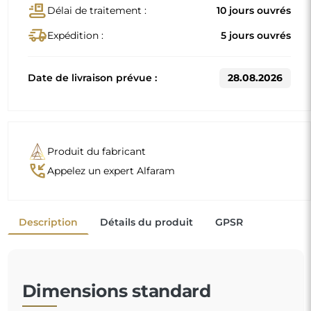
Dimensions standard
50x140
53x150
D'autres dimensions sont réalisées selon les exigences
individuelles du client. Si un équipement supplémentaire
est choisi pour le produit commandé, celui-ci devient un
produit non préfabriqué, réalisé selon les spécifications
individuelles du consommateur. Ces produits ne peuvent
être ni retournés ni échangés.
Les miroirs avec cadre ne sont pas seulement
pratiques, ils ajoutent également
une touche d'élégance
et de caractère à votre
intérieur. Le cadre met en valeur le miroir, accentuant
sa forme et son style