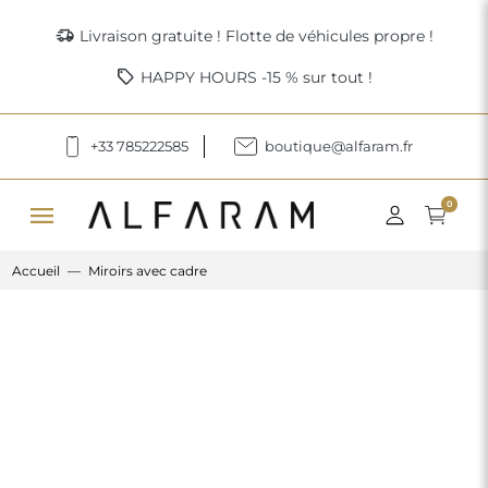
delivery_truck_speed
Livraison gratuite ! Flotte de véhicules propre !
sell
HAPPY HOURS -15 % sur tout !
+33 785222585
boutique@alfaram.fr
menu
0
Accueil
Miroirs avec cadre
Previous
Next