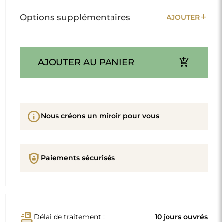
add
Options supplémentaires
AJOUTER
add_shopping_cart
AJOUTER AU PANIER
info
Nous créons un miroir pour vous
shield_lock
Paiements sécurisés
conveyor_belt
Délai de traitement :
10 jours ouvrés