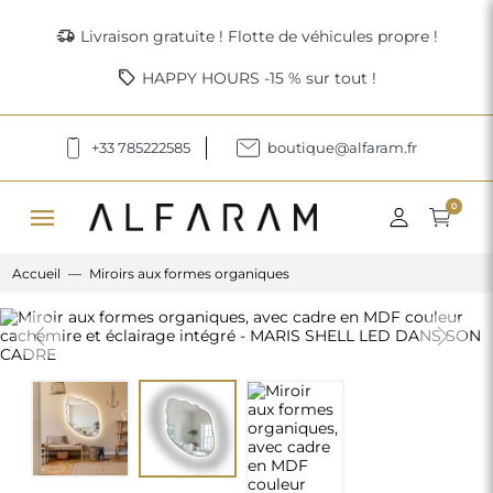
delivery_truck_speed
Livraison gratuite ! Flotte de véhicules propre !
sell
HAPPY HOURS -15 % sur tout !
+33 785222585
boutique@alfaram.fr
menu
0
Accueil
Miroirs aux formes organiques
Previous
Next