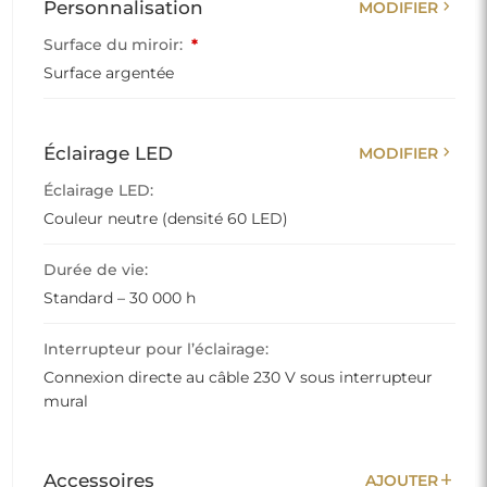
chevron_right
Personnalisation
MODIFIER
Surface du miroir:
*
Surface argentée
chevron_right
Éclairage LED
MODIFIER
Éclairage LED:
Couleur neutre (densité 60 LED)
Durée de vie:
Standard – 30 000 h
Interrupteur pour l’éclairage:
Connexion directe au câble 230 V sous interrupteur
mural
add
Accessoires
AJOUTER