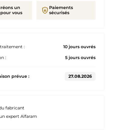
créons un
Paiements
shield_lock
 pour vous
sécurisés
traitement :
10 jours ouvrés
n :
5 jours ouvrés
aison prévue :
27.08.2026
du fabricant
un expert Alfaram