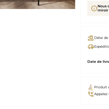
Nous 
info
miroir
conveyor_belt
Délai de 
delivery_truck_speed
Expéditio
Date de livr
Produit 
phone_callback
Appelez 