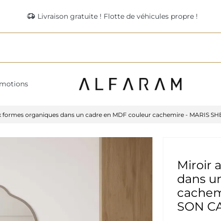
delivery_truck_speed
Livraison gratuite ! Flotte de véhicules propre !
motions
ux formes organiques dans un cadre en MDF couleur cachemire - MARIS
Miroir 
dans u
cachem
SON C