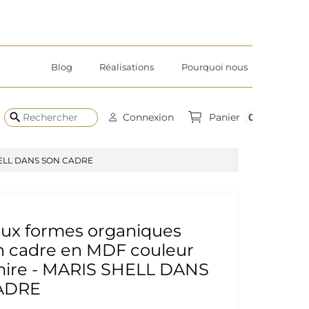
Blog
Réalisations
Pourquoi nous
search
0
Connexion
Panier
 SHELL DANS SON CADRE
aux formes organiques
n cadre en MDF couleur
ire - MARIS SHELL DANS
ADRE