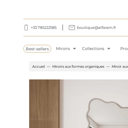
+33 785222585
boutique@alfaram.fr
expand_more
expand_more
Best-sellers
Miroirs
Collections
Pro
Accueil
Miroirs aux formes organiques
Miroir a