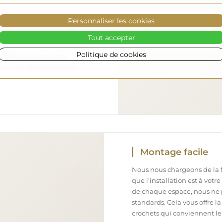
nous nous occupons de faire
Personnaliser les cookies
 arrive en toute sécurité
ement. Nous disposons de
Tout accepter
l formé, c’est pourquoi nous
Politique de cookies
arfait état, sans frais
iroir de grande taille,
Montage facile
Nous nous chargeons de la fa
que l’installation est à votr
de chaque espace, nous ne 
standards. Cela vous offre la
crochets qui conviennent le