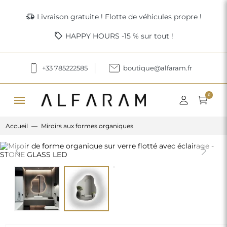
delivery_truck_speed
Livraison gratuite ! Flotte de véhicules propre !
sell
HAPPY HOURS -15 % sur tout !
+33 785222585
boutique@alfaram.fr
menu
0
Accueil
Miroirs aux formes organiques
Previous
Next