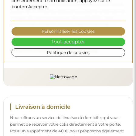
consentement à son utilisation, appuyez sur le
produits spécifiques, veillez à ce qu’ils aient un pH neutre
bouton Accepter.
(autour de 7). Évitez les nettoyants puissants contenant du
vinaigre, de l’ammoniaque ou des acides forts – cela
permettra de conserver un beau reflet pendant de
nombreuses années.
Personnaliser les cookies
Tout accepter
Voulez-vous en savoir plus ?
Découvrez d’autres conseils sur notre blog.
Politique de cookies
Livraison à domicile
Nous offrons un service de livraison à domicile, qui vous
permet de recevoir votre colis directement à votre porte.
Pour un supplément de 40 €, nous proposons également