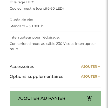
Éclairage LED:
Couleur neutre (densité 60 LED)
Durée de vie:
Standard – 30 000 h
Interrupteur pour l’éclairage:
Connexion directe au câble 230 V sous interrupteur
mural
add
Accessoires
AJOUTER
add
Options supplémentaires
AJOUTER
add_shopping_cart
AJOUTER AU PANIER