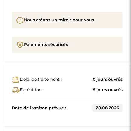
info
Nous créons un miroir pour vous
shield_lock
Paiements sécurisés
conveyor_belt
Délai de traitement :
10 jours ouvrés
delivery_truck_speed
Expédition :
5 jours ouvrés
Date de livraison prévue :
28.08.2026