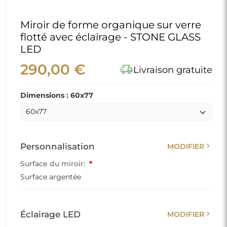
Miroir de forme organique sur verre
flotté avec éclairage - STONE GLASS
LED
290,00 €
delivery_truck_speed
Livraison gratuite
Dimensions : 60x77
chevron_right
Personnalisation
MODIFIER
Surface du miroir:
*
Surface argentée
chevron_right
Éclairage LED
MODIFIER