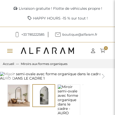
delivery_truck_speed
Livraison gratuite ! Flotte de véhicules propre !
sell
HAPPY HOURS -15 % sur tout !
+33 785222585
boutique@alfaram.fr
menu
0
Accueil
Miroirs aux formes organiques
Previous
Next