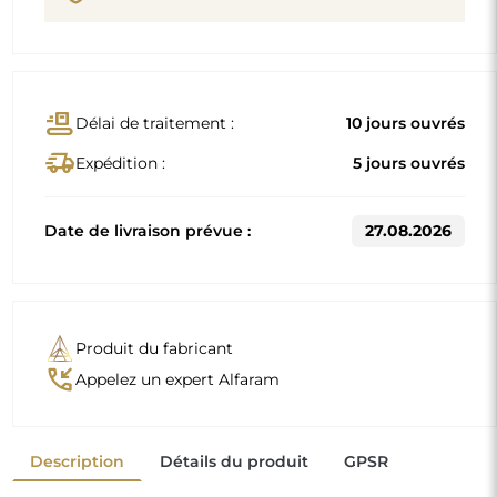
conveyor_belt
Délai de traitement :
10 jours ouvrés
delivery_truck_speed
Expédition :
5 jours ouvrés
Date de livraison prévue :
27.08.2026
Produit du fabricant
phone_callback
Appelez un expert Alfaram
Description
Détails du produit
GPSR