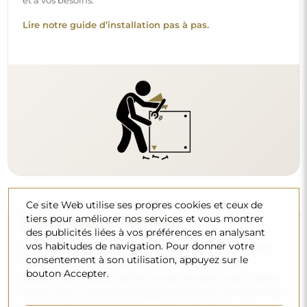
et à vos besoins.
Lire notre guide d’installation pas à pas.
Ce site Web utilise ses propres cookies et ceux de
tiers pour améliorer nos services et vous montrer
Nettoyage et entretien
des publicités liées à vos préférences en analysant
vos habitudes de navigation. Pour donner votre
Pour maintenir un éclat optimal, il suffit d’un chiffon en
consentement à son utilisation, appuyez sur le
microfibre et d’eau chaude. Si vous optez pour des
bouton Accepter.
produits spécifiques, veillez à ce qu’ils aient un pH neutre
(autour de 7). Évitez les nettoyants puissants contenant du