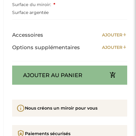
Surface du miroir:
*
Surface argentée
add
Accessoires
AJOUTER
add
Options supplémentaires
AJOUTER
add_shopping_cart
AJOUTER AU PANIER
info
Nous créons un miroir pour vous
shield_lock
Paiements sécurisés