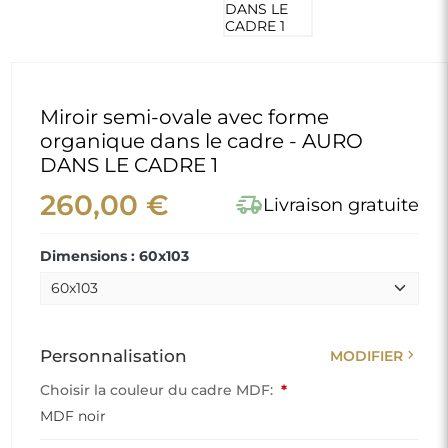
Miroir semi-ovale avec forme
organique dans le cadre - AURO
DANS LE CADRE 1
260,00 €
delivery_truck_speed
Livraison gratuite
Dimensions : 60x103
chevron_right
Personnalisation
MODIFIER
Choisir la couleur du cadre MDF:
*
MDF noir