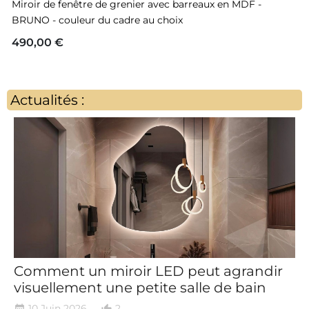
Miroir de fenêtre de grenier avec barreaux en MDF -
BRUNO - couleur du cadre au choix
490,00 €
Actualités :
Comment un miroir LED peut agrandir
visuellement une petite salle de bain
10 Juin 2026
2
date_range
thumb_up_alt