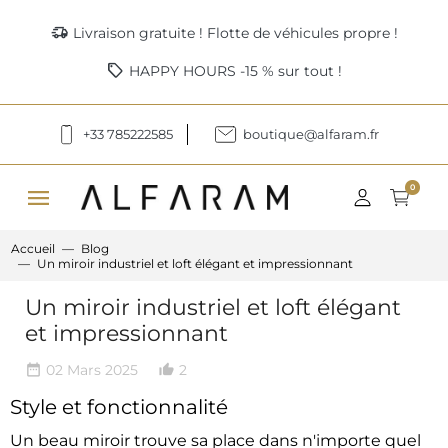
delivery_truck_speed
Livraison gratuite ! Flotte de véhicules propre !
sell
HAPPY HOURS -15 % sur tout !
+33 785222585
boutique@alfaram.fr
menu
0
Accueil
Blog
Un miroir industriel et loft élégant et impressionnant
Un miroir industriel et loft élégant
et impressionnant
02 Mars 2025
2
date_range
thumb_up_alt
Style et fonctionnalité
Un beau miroir trouve sa place dans n'importe quel