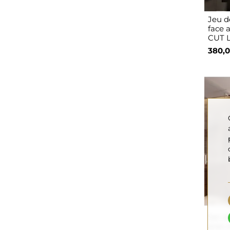
Jeu d
face 
CUT L
380,0
Set de
avec 