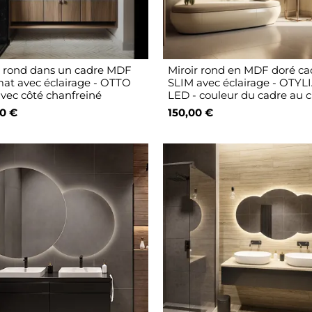
r rond dans un cadre MDF
Miroir rond en MDF doré ca
mat avec éclairage - OTTO
SLIM avec éclairage - OTYL
vec côté chanfreiné
LED - couleur du cadre au c
0 €
150,00 €