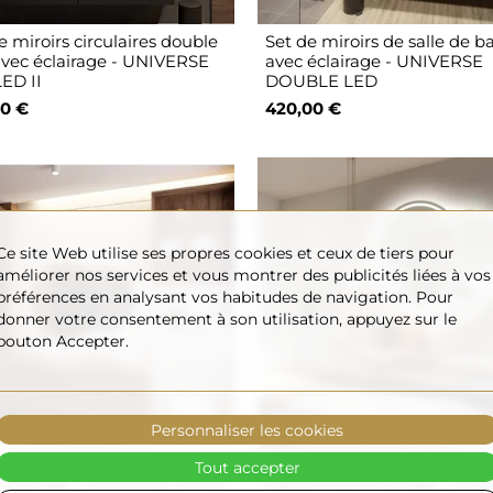
e miroirs circulaires double
Set de miroirs de salle de b
avec éclairage - UNIVERSE
avec éclairage - UNIVERSE
ED II
DOUBLE LED
0 €
420,00 €
Ce site Web utilise ses propres cookies et ceux de tiers pour
améliorer nos services et vous montrer des publicités liées à vos
préférences en analysant vos habitudes de navigation. Pour
donner votre consentement à son utilisation, appuyez sur le
bouton Accepter.
Personnaliser les cookies
 miroirs de salle de bain
Set de miroirs de salle de b
Tout accepter
éclairage - UNIVERSE LED II
sablés avec éclairage - UN