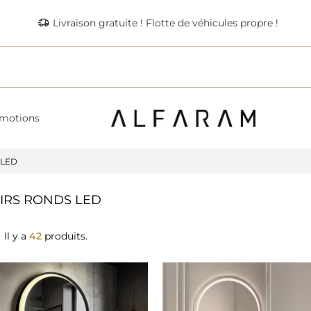
delivery_truck_speed
Livraison gratuite ! Flotte de véhicules propre !
motions
 LED
IRS RONDS LED
Il y a
42
produits.