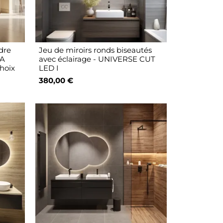
dre
Jeu de miroirs ronds biseautés
IA
avec éclairage - UNIVERSE CUT
hoix
LED I
380,00 €