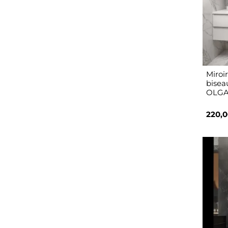
Miroi
bisea
OLGA
220,0