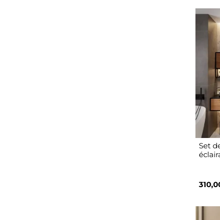
Set de
éclai
310,0