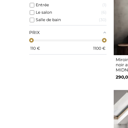
Entrée
1
Le salon
6
Salle de bain
30
PRIX
110
€
1100
€
Miroi
noir 
MIDN
290,0