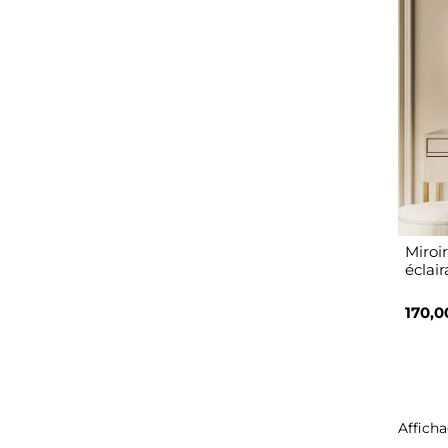
Miroi
éclai
170,0
Afficha