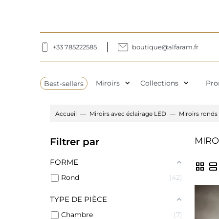
+33 785222585
boutique@alfaram.fr
expand_more
expand_more
Best-sellers
Miroirs
Collections
Pro
Accueil
Miroirs avec éclairage LED
Miroirs ronds
MIRO
Filtrer par
FORME
grid_view
view_agenda
Rond
42
TYPE DE PIÈCE
Chambre
7