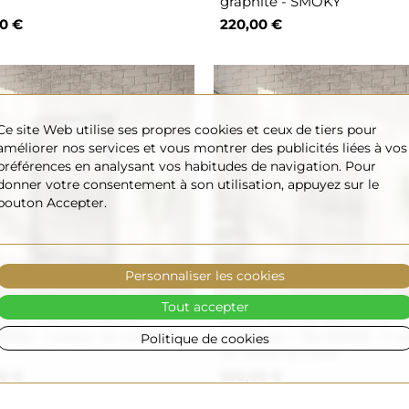
graphite - SMOKY
0 €
220,00 €
Ce site Web utilise ses propres cookies et ceux de tiers pour
améliorer nos services et vous montrer des publicités liées à vos
préférences en analysant vos habitudes de navigation. Pour
donner votre consentement à son utilisation, appuyez sur le
bouton Accepter.
Personnaliser les cookies
Tout accepter
r Loft avec meneaux -
Miroir style loft blanc avec
ENA - couleur du cadre au
croisillons - TELIMENA - Co
Politique de cookies
du cadre au choix
0 €
530,00 €