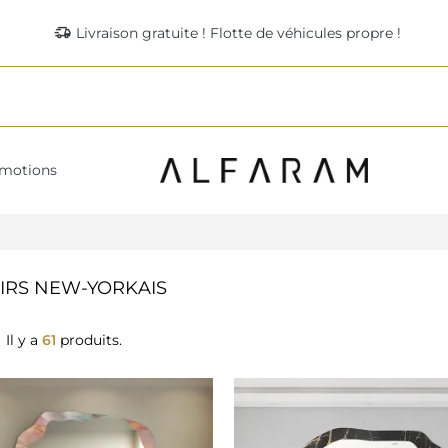
delivery_truck_speed
Livraison gratuite ! Flotte de véhicules propre !
motions
IRS NEW-YORKAIS
Il y a
61
produits.