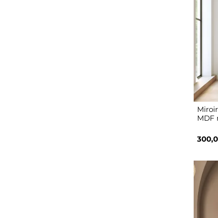
Miroi
MDF n
300,0