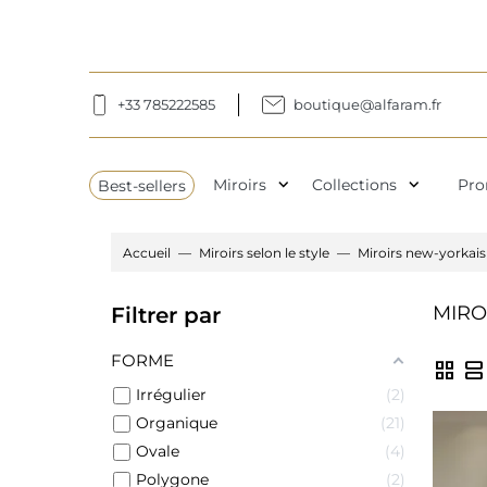
+33 785222585
boutique@alfaram.fr
expand_more
expand_more
Best-sellers
Miroirs
Collections
Pro
Accueil
Miroirs selon le style
Miroirs new-yorkais
MIRO
Filtrer par
FORME
grid_view
view_agenda
Irrégulier
2
Organique
21
Ovale
4
Polygone
2