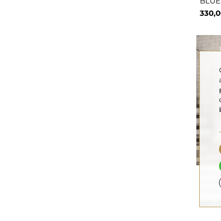
BLUE
330,0
Miroi
TELIM
choix
530,0