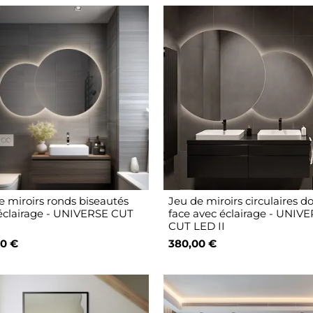
e miroirs ronds biseautés
Jeu de miroirs circulaires d
éclairage - UNIVERSE CUT
face avec éclairage - UNIV
CUT LED II
0 €
380,00 €