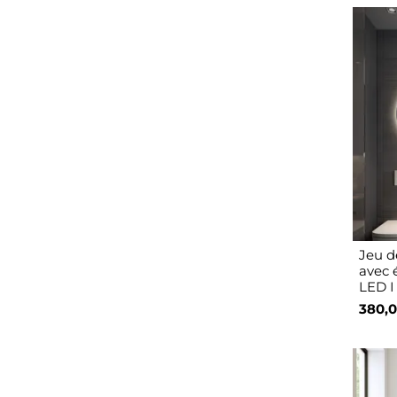
Jeu d
avec 
LED I
380,0