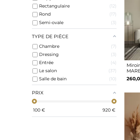
Rectangulaire
12
Rond
17
Semi-ovale
3
TYPE DE PIÈCE
Chambre
7
Dressing
3
Entrée
4
Miroir
Le salon
37
MARB
260,0
Salle de bain
10
PRIX
100
€
920
€