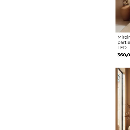
Miroi
parti
LED
360,0