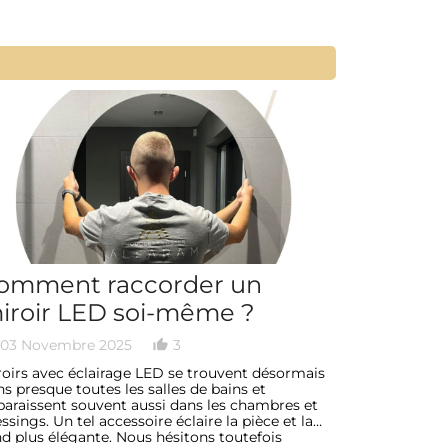
omment raccorder un
Créer u
iroir LED soi-même ?
lumineu
inspira
03 Novembre 2025
3
20 Octobr
thumb_up_alt
date_range
roirs avec éclairage LED se trouvent désormais
Dans un salon
s presque toutes les salles de bains et
les tons clai
paraissent souvent aussi dans les chambres et
créent une 
ssings. Un tel accessoire éclaire la pièce et la
fonctionnell
nd plus élégante. Nous hésitons toutefois
chic repose s