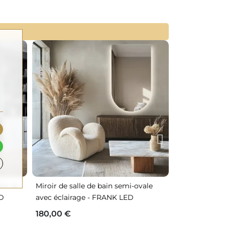
lle de
Miroir de salle de bain semi-ovale
Miroir de sal
ED
avec éclairage - FRANK LED
éclairage - 
180,00 €
110,00 €