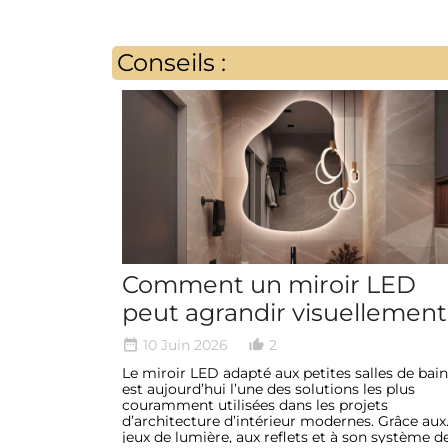
Conseils :
Comment un miroir LED
peut agrandir visuellement
une petite salle de bain
10 Juin 2026
2
date_range
thumb_up_alt
Le miroir LED adapté aux petites salles de bai
est aujourd’hui l’une des solutions les plus
couramment utilisées dans les projets
d’architecture d’intérieur modernes. Grâce aux
jeux de lumière, aux reflets et à son système d