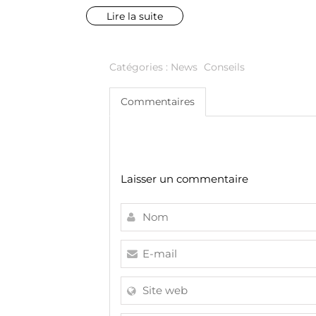
diffusion intégré, il influence directement la
perception de la profondeur et de la luminosit
Lire la suite
de la pièce.
Catégories :
News
Conseils
Commentaires
Laisser un commentaire