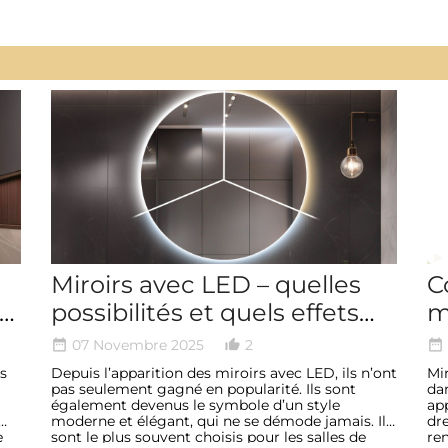
Miroirs avec LED – quelles
C
possibilités et quels effets
m
cette lumière renferme-t-
07 Novembre 2025
2
date_range
thumb_up_alt
date_range
elle ?
ns
Depuis l’apparition des miroirs avec LED, ils n’ont
Mi
pas seulement gagné en popularité. Ils sont
dan
également devenus le symbole d’un style
ap
moderne et élégant, qui ne se démode jamais. Ils
dre
e
sont le plus souvent choisis pour les salles de
re