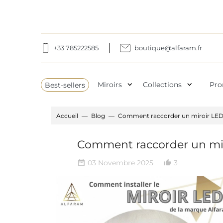
+33 785222585
boutique@alfaram.fr
expand_more
expand_more
Best-sellers
Miroirs
Collections
Pro
Accueil
Blog
Comment raccorder un miroir LE
Comment raccorder un mi
03 Novembre 2025
3
date_range
thumb_up_alt