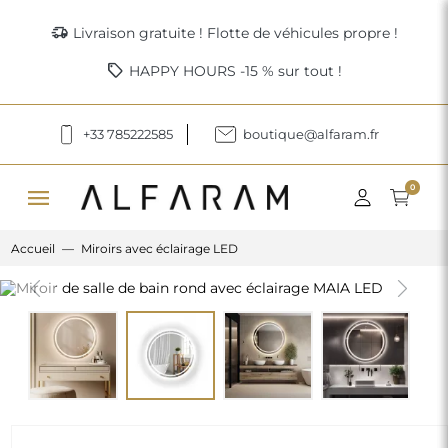
delivery_truck_speed
Livraison gratuite ! Flotte de véhicules propre !
sell
HAPPY HOURS -15 % sur tout !
+33 785222585
boutique@alfaram.fr
menu
0
Accueil
Miroirs avec éclairage LED
Previous
Next