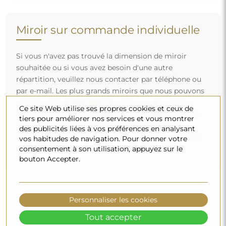
Miroir sur commande individuelle
Si vous n'avez pas trouvé la dimension de miroir
souhaitée ou si vous avez besoin d'une autre
répartition, veuillez nous contacter par téléphone ou
par e-mail. Les plus grands miroirs que nous pouvons
réaliser sont de
200×300 cm
ainsi que des miroirs
Ce site Web utilise ses propres cookies et ceux de
ronds d'un diamètre de
200 cm
. Nous fabriquons les
tiers pour améliorer nos services et vous montrer
miroirs sur commande individuelle. Nous vous
des publicités liées à vos préférences en analysant
invitons à envoyer votre demande accompagnée du
vos habitudes de navigation. Pour donner votre
consentement à son utilisation, appuyez sur le
projet à l'adresse e-mail :
boutique@alfaram.fr
.
bouton Accepter.
Personnaliser les cookies
Tout accepter