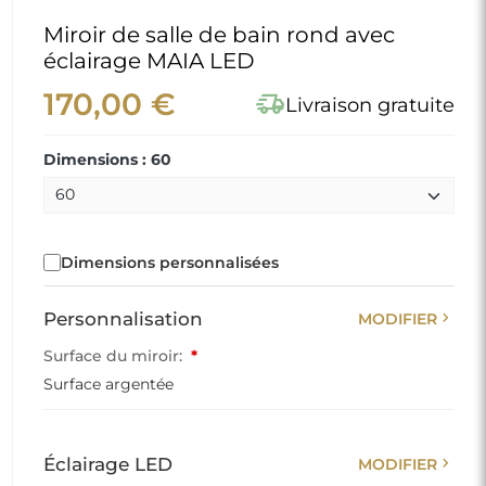
Miroir de salle de bain rond avec
éclairage MAIA LED
170,00 €
delivery_truck_speed
Livraison gratuite
Dimensions : 60
Dimensions personnalisées
chevron_right
Personnalisation
MODIFIER
Surface du miroir:
*
Surface argentée
chevron_right
Éclairage LED
MODIFIER