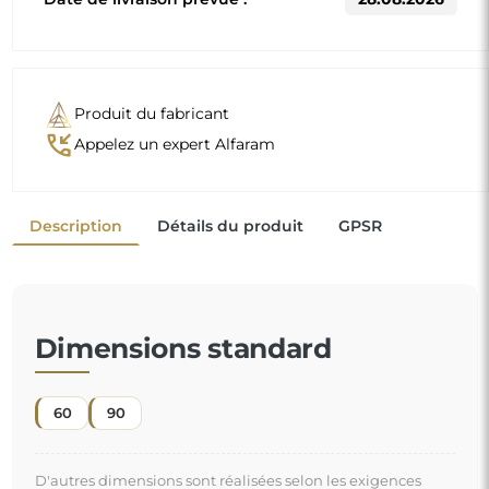
Produit du fabricant
phone_callback
Appelez un expert Alfaram
Description
Détails du produit
GPSR
Dimensions standard
60
90
D'autres dimensions sont réalisées selon les exigences