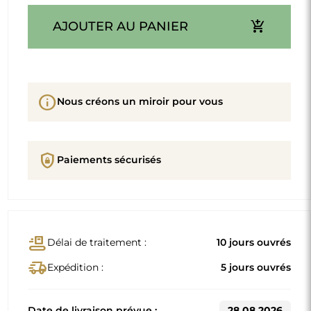
add_shopping_cart
AJOUTER AU PANIER
info
Nous créons un miroir pour vous
shield_lock
Paiements sécurisés
conveyor_belt
Délai de traitement :
10 jours ouvrés
delivery_truck_speed
Expédition :
5 jours ouvrés
Date de livraison prévue :
28.08.2026