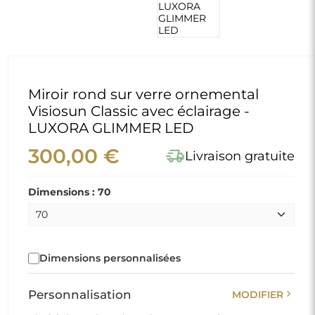
Miroir rond sur verre ornemental
Visiosun Classic avec éclairage -
LUXORA GLIMMER LED
300,00 €
delivery_truck_speed
Livraison gratuite
Dimensions : 70
Dimensions personnalisées
chevron_right
Personnalisation
MODIFIER