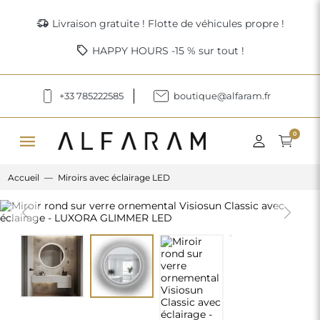
delivery_truck_speed
Livraison gratuite ! Flotte de véhicules propre !
sell
HAPPY HOURS -15 % sur tout !
+33 785222585
boutique@alfaram.fr
menu
0
Accueil
Miroirs avec éclairage LED
Previous
Next