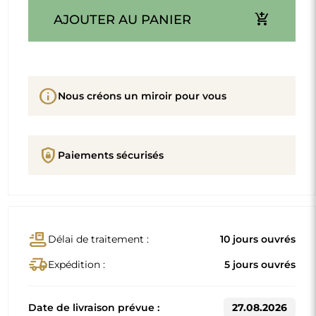
add_shopping_cart
AJOUTER AU PANIER
info
Nous créons un miroir pour vous
shield_lock
Paiements sécurisés
conveyor_belt
Délai de traitement :
10 jours ouvrés
delivery_truck_speed
Expédition :
5 jours ouvrés
Date de livraison prévue :
27.08.2026