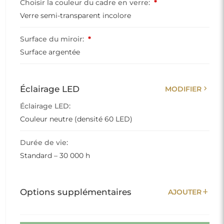
Choisir la couleur du cadre en verre:
*
Verre semi-transparent incolore
Surface du miroir:
*
Surface argentée
chevron_right
Éclairage LED
MODIFIER
Éclairage LED:
Couleur neutre (densité 60 LED)
Durée de vie:
Standard – 30 000 h
add
Options supplémentaires
AJOUTER