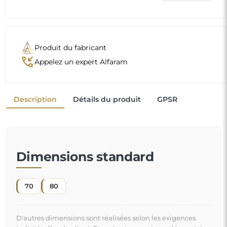
Produit du fabricant
phone_callback
Appelez un expert Alfaram
Description
Détails du produit
GPSR
Dimensions standard
70
80
D'autres dimensions sont réalisées selon les exigences