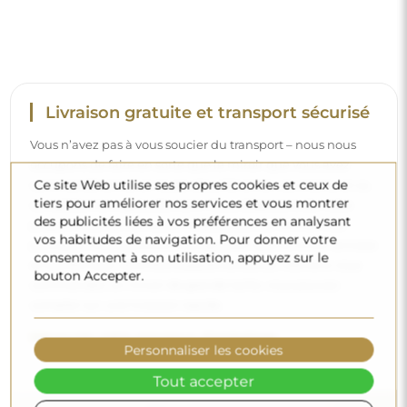
Livraison gratuite et transport sécurisé
Vous n’avez pas à vous soucier du transport – nous nous
occupons de faire en sorte que le miroir que vous avez
Ce site Web utilise ses propres cookies et ceux de
commandé arrive en toute sécurité entre vos mains, et ce,
tiers pour améliorer nos services et vous montrer
complètement gratuitement. Nous disposons de notre
des publicités liées à vos préférences en analysant
propre flotte de véhicules et de personnel formé, c’est
vos habitudes de navigation. Pour donner votre
pourquoi nous pouvons vous garantir que le miroir arrivera
consentement à son utilisation, appuyez sur le
en parfait état, sans frais supplémentaires. Même si vous
bouton Accepter.
commandez un miroir de grande taille, vous pouvez
compter sur une livraison rapide.
Découvrez notre processus d’emballage.
Personnaliser les cookies
Tout accepter