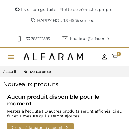
delivery_truck_speed
Livraison gratuite ! Flotte de véhicules propre !
sell
HAPPY HOURS -15 % sur tout !
+33 785222585
boutique@alfaram.fr
menu
0
Accueil
Nouveaux produits
Nouveaux produits
Aucun produit disponible pour le
moment
Restez à l'écoute ! D'autres produits seront affichés ici au
fur et à mesure qu'ils seront ajoutés.

Retour à la page d'accueil