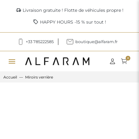
delivery_truck_speed
Livraison gratuite ! Flotte de véhicules propre !
sell
HAPPY HOURS -15 % sur tout !
+33 785222585
boutique@alfaram.fr
menu
0
Accueil
Miroirs verrière
Previous
Next