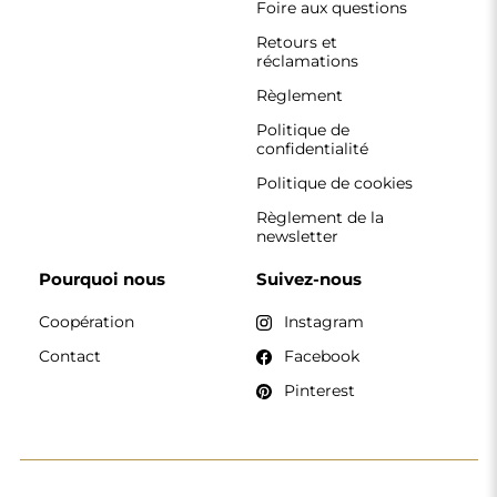
CONTACT
Nous travaillons du lundi au vendredi, de 7 h à 15 h.
Téléphone
+33 785222585
boutique@alfaram.fr
Alfaram sp. z o.o. © 2026
Réalisation :
AbcWeb.pl