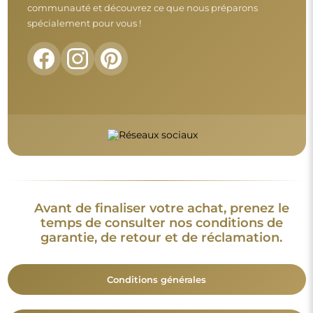
Retours et réclamations
FAQ
Informations complémentaires :
Les modèles du miroir, les photos ainsi que les descriptions
sont protégés par les droits d’auteur. © Alfaram sp. z o.o. —
Tous droits réservés. Il est interdit de copier, vendre ou diffuser
les modèles, photos et descriptions des miroirs sans l’accord
préalable de © Alfaram sp. z o.o. Toute utilisation illégale de
contenus relevant de la propriété intellectuelle (notamment à
des fins lucratives) constitue une contrefaçon, passible de
sanctions pénales.
Les éléments décoratifs présents sur les photos servent
uniquement à illustrer la mise en scène et ne sont pas inclus
avec le miroir.