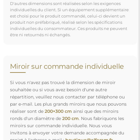
invitons à envoyer votre demande accompagnée du
projet à l'adresse e-mail :
boutique@alfaram.fr
.
Livraison gratuite et transport sécurisé
Vous n’avez pas à vous soucier du transport – nous nous
occupons de faire en sorte que le miroir que vous avez
commandé arrive en toute sécurité entre vos mains, et ce,
complètement gratuitement. Nous disposons de notre
propre flotte de véhicules et de personnel formé, c’est
pourquoi nous pouvons vous garantir que le miroir arrivera
en parfait état, sans frais supplémentaires. Même si vous
commandez un miroir de grande taille, vous pouvez
compter sur une livraison rapide.