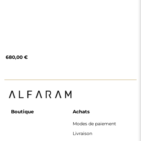
Livraison
Foire aux questions
Retours et
réclamations
Règlement
Politique de
confidentialité
Politique de cookies
Règlement de la
newsletter
Pourquoi nous
Suivez-nous
Coopération
Instagram
Contact
Facebook
Pinterest