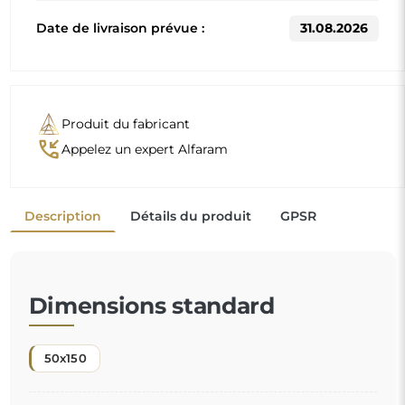
D'autres dimensions sont réalisées selon les exigences
individuelles du client. Si un équipement supplémentaire
est choisi pour le produit commandé, celui-ci devient un
produit non préfabriqué, réalisé selon les spécifications
individuelles du consommateur. Ces produits ne peuvent
être ni retournés ni échangés.
Miroir sur commande individuelle
Si vous n'avez pas trouvé la dimension de miroir
souhaitée ou si vous avez besoin d'une autre
répartition, veuillez nous contacter par téléphone ou
par e-mail. Les plus grands miroirs que nous pouvons
réaliser sont de
200×300 cm
ainsi que des miroirs
ronds d'un diamètre de
200 cm
. Nous fabriquons les
miroirs sur commande individuelle. Nous vous