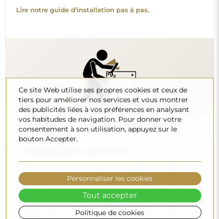
(autour de 7). Évitez les nettoyants puissants contenant du
vinaigre, de l’ammoniaque ou des acides forts – cela
permettra de conserver un beau reflet pendant de
nombreuses années.
Voulez-vous en savoir plus ?
Découvrez d’autres conseils sur notre blog.
Ce site Web utilise ses propres cookies et ceux de
tiers pour améliorer nos services et vous montrer
des publicités liées à vos préférences en analysant
vos habitudes de navigation. Pour donner votre
consentement à son utilisation, appuyez sur le
bouton Accepter.
Personnaliser les cookies
Tout accepter
Livraison à domicile
Politique de cookies