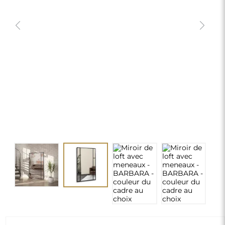
Miroir de loft avec meneaux -
BARBARA - couleur du cadre au choix
260,00 €
delivery_truck_speed
Livraison gratuite
Dimensions : 60x120
Dimensions personnalisées
chevron_right
Personnalisation
MODIFIER
Couleur du cadre et des croisillons:
*
Cadre noir et croisillons