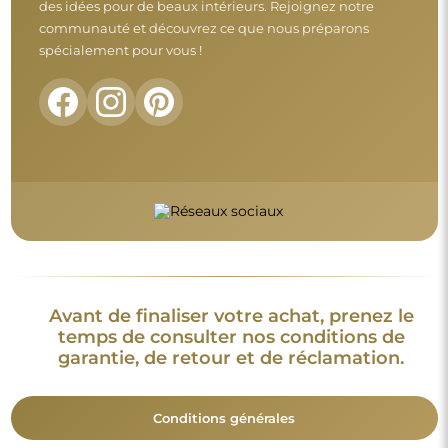
Conditions générales
Retours et réclamations
FAQ
Informations complémentaires :
Les modèles du miroir, les photos ainsi que les descriptions
sont protégés par les droits d’auteur. © Alfaram sp. z o.o. —
Tous droits réservés. Il est interdit de copier, vendre ou diffuser
les modèles, photos et descriptions des miroirs sans l’accord
préalable de © Alfaram sp. z o.o. Toute utilisation illégale de
contenus relevant de la propriété intellectuelle (notamment à
des fins lucratives) constitue une contrefaçon, passible de
sanctions pénales.
Les éléments décoratifs présents sur les photos servent
uniquement à illustrer la mise en scène et ne sont pas inclus