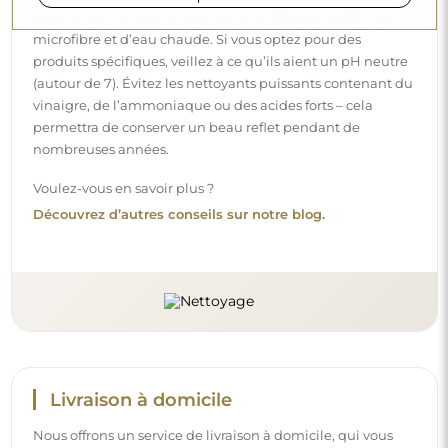
Nous offrons un service de livraison à domicile, qui vous
permet de recevoir votre colis directement à votre porte.
Pour un supplément de 40 €, nous proposons également
un service de livraison à l’intérieur
, qui permet de livrer
le colis directement dans votre maison (pour des
dimensions allant jusqu’à 80×120 cm ou un diamètre de
100 cm). Pour des produits plus grands, il peut être
demandé une petite aide, comme l’ouverture de la porte.
Si vous ne choisissez pas et ne payez pas ce service lors de
la commande, le livreur ne déposera pas le colis à
l’intérieur de votre domicile.