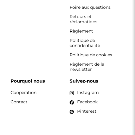
CONTACT
Nous travaillons du lundi au vendredi, de 7 h à 15 h.
Téléphone
+33 785222585
boutique@alfaram.fr
Alfaram sp. z o.o. © 2026
Réalisation :
AbcWeb.pl