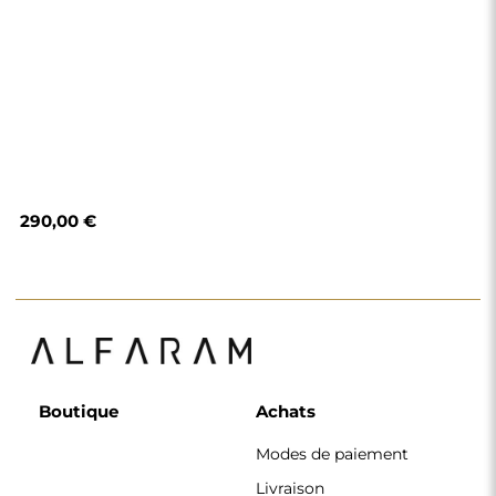
Modes de paiement
Livraison
Foire aux questions
Retours et
réclamations
Règlement
Politique de
confidentialité
Politique de cookies
Règlement de la
newsletter
Pourquoi nous
Suivez-nous
Coopération
Instagram
Contact
Facebook
Pinterest