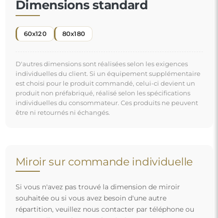
souhaitée ou si vous avez besoin d'une autre
répartition, veuillez nous contacter par téléphone ou
par e-mail. Les plus grands miroirs que nous pouvons
réaliser sont de
200×300 cm
ainsi que des miroirs
ronds d'un diamètre de
200 cm
. Nous fabriquons les
miroirs sur commande individuelle. Nous vous
invitons à envoyer votre demande accompagnée du
projet à l'adresse e-mail :
boutique@alfaram.fr
.
Livraison gratuite et transport sécurisé
Vous n’avez pas à vous soucier du transport – nous nous
occupons de faire en sorte que le miroir que vous avez
commandé arrive en toute sécurité entre vos mains, et ce,
complètement gratuitement. Nous disposons de notre