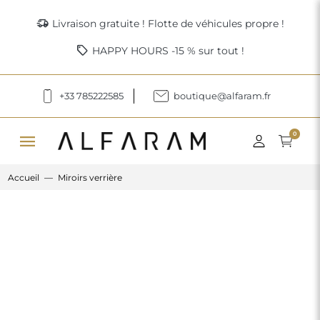
delivery_truck_speed
Livraison gratuite ! Flotte de véhicules propre !
sell
HAPPY HOURS -15 % sur tout !
+33 785222585
boutique@alfaram.fr
menu
0
Accueil
Miroirs verrière
Previous
Next