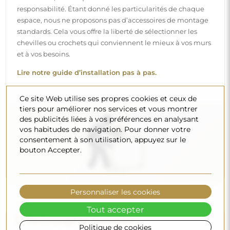
Nettoyage et entretien
Pour maintenir un éclat optimal, il suffit d’un chiffon en
microfibre et d’eau chaude. Si vous optez pour des
produits spécifiques, veillez à ce qu’ils aient un pH neutre
(autour de 7). Évitez les nettoyants puissants contenant du
vinaigre, de l’ammoniaque ou des acides forts – cela
permettra de conserver un beau reflet pendant de
Ce site Web utilise ses propres cookies et ceux de
nombreuses années.
tiers pour améliorer nos services et vous montrer
des publicités liées à vos préférences en analysant
Voulez-vous en savoir plus ?
vos habitudes de navigation. Pour donner votre
Découvrez d’autres conseils sur notre blog.
consentement à son utilisation, appuyez sur le
bouton Accepter.
Personnaliser les cookies
Tout accepter
Livraison à domicile
Politique de cookies