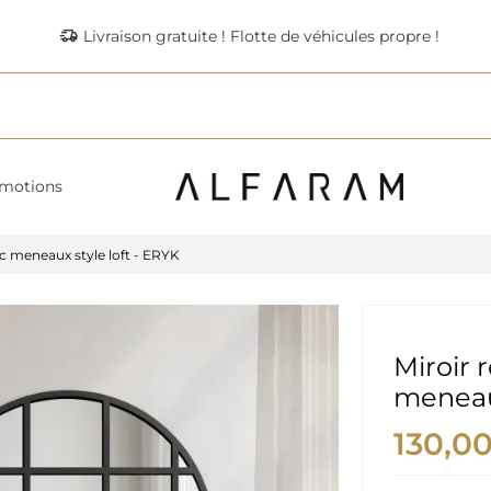
delivery_truck_speed
Livraison gratuite ! Flotte de véhicules propre !
motions
ec meneaux style loft - ERYK
Miroir 
meneaux
130,0