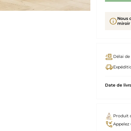
Nous 
info
miroir
conveyor_belt
Délai de 
delivery_truck_speed
Expéditio
Date de livr
Produit 
phone_callback
Appelez 