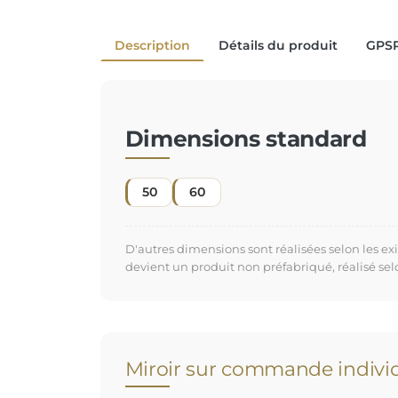
Description
Détails du produit
GPS
Dimensions standard
50
60
D'autres dimensions sont réalisées selon les e
devient un produit non préfabriqué, réalisé se
Miroir sur commande individ