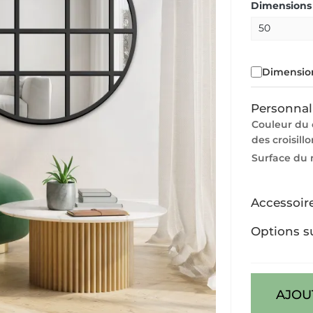
Dimensions 
Dimension
Personnal
Couleur du 
des croisill
Surface du 
Accessoir
Options s
AJOU