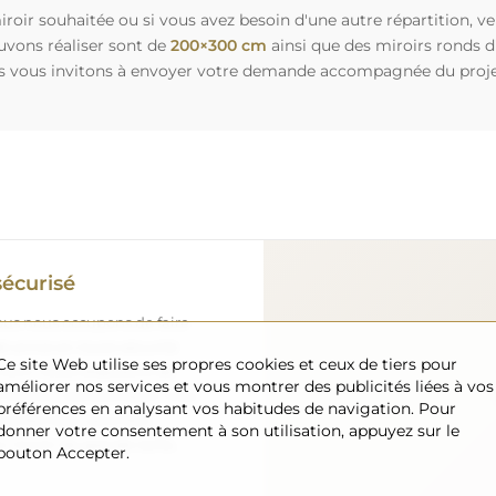
roir souhaitée ou si vous avez besoin d'une autre répartition, v
uvons réaliser sont de
200×300 cm
ainsi que des miroirs ronds 
s vous invitons à envoyer votre demande accompagnée du projet 
sécurisé
nous nous occupons de faire
 arrive en toute sécurité
Ce site Web utilise ses propres cookies et ceux de tiers pour
ement. Nous disposons de
améliorer nos services et vous montrer des publicités liées à vos
l formé, c’est pourquoi nous
préférences en analysant vos habitudes de navigation. Pour
arfait état, sans frais
donner votre consentement à son utilisation, appuyez sur le
iroir de grande taille,
bouton Accepter.