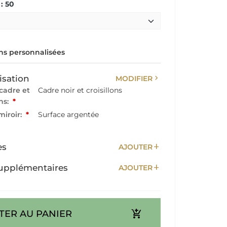
: 50
s personnalisées
chevron_right
isation
MODIFIER
cadre et
Cadre noir et croisillons
ons:
*
miroir:
*
Surface argentée
add
es
AJOUTER
add
upplémentaires
AJOUTER
add_shopping_cart
TER AU PANIER