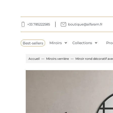
+33 785222585
boutique@alfaram.fr
expand_more
expand_more
Best-sellers
Miroirs
Collections
Pro
Accueil
Miroirs verrière
Miroir rond décoratif av