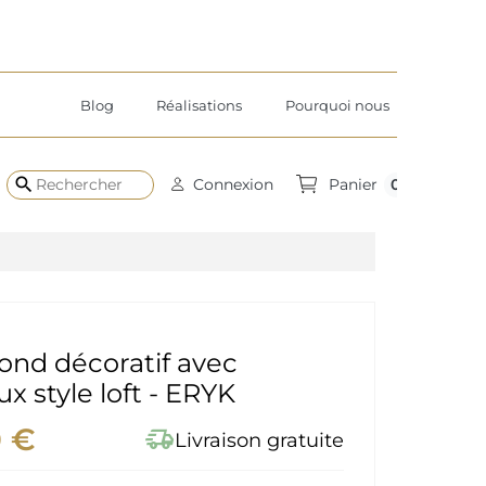
Blog
Réalisations
Pourquoi nous
search
0
Connexion
Panier
rond décoratif avec
 style loft - ERYK
0 €
delivery_truck_speed
Livraison gratuite