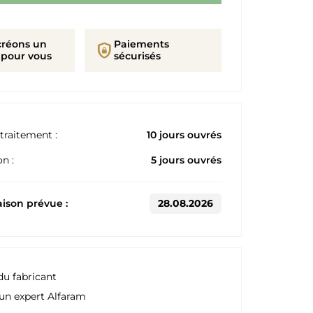
créons un
Paiements
shield_lock
 pour vous
sécurisés
traitement :
10 jours ouvrés
n :
5 jours ouvrés
aison prévue :
28.08.2026
du fabricant
un expert Alfaram