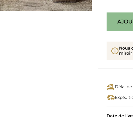
AJOU
Nous 
info
miroir
conveyor_belt
Délai de 
delivery_truck_speed
Expéditio
Date de livr