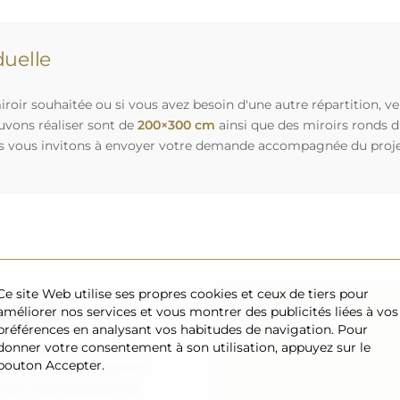
uelle
roir souhaitée ou si vous avez besoin d'une autre répartition, v
uvons réaliser sont de
200×300 cm
ainsi que des miroirs ronds 
s vous invitons à envoyer votre demande accompagnée du projet 
Ce site Web utilise ses propres cookies et ceux de tiers pour
améliorer nos services et vous montrer des publicités liées à vos
sécurisé
préférences en analysant vos habitudes de navigation. Pour
donner votre consentement à son utilisation, appuyez sur le
nous nous occupons de faire
bouton Accepter.
 arrive en toute sécurité
ement. Nous disposons de