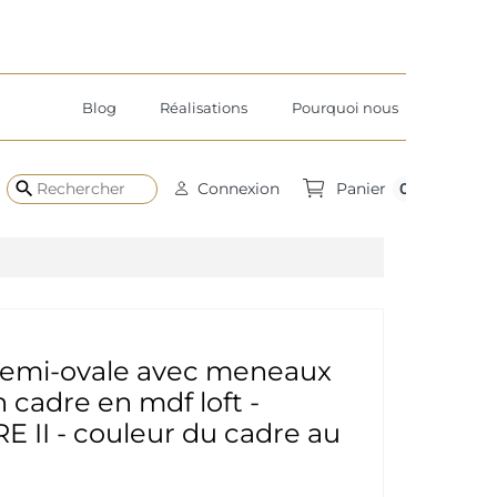
Blog
Réalisations
Pourquoi nous
search
0
Connexion
Panier
 semi-ovale avec meneaux
 cadre en mdf loft -
 II - couleur du cadre au