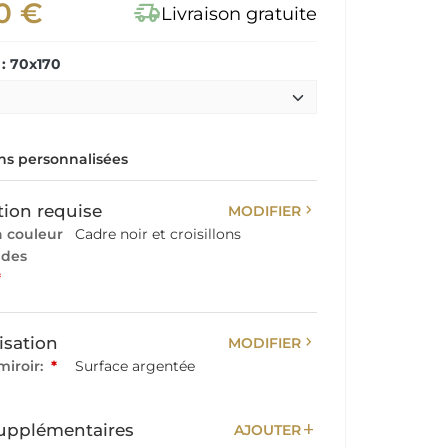
0 €
delivery_truck_speed
Livraison gratuite
: 70x170
s personnalisées
chevron_right
tion requise
MODIFIER
a couleur
Cadre noir et croisillons
 des
*
chevron_right
isation
MODIFIER
miroir:
*
Surface argentée
add
upplémentaires
AJOUTER