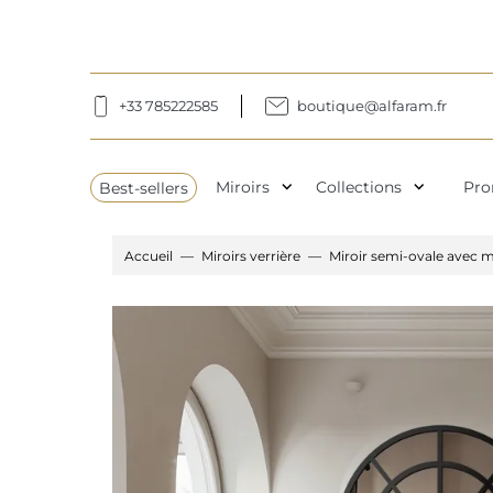
+33 785222585
boutique@alfaram.fr
expand_more
expand_more
Best-sellers
Miroirs
Collections
Pro
Accueil
Miroirs verrière
Miroir semi-ovale avec m