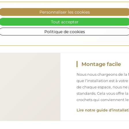
l formé, c’est pourquoi nous
arfait état, sans frais
Personnaliser les cookies
iroir de grande taille,
Tout accepter
Politique de cookies
Montage facile
Nous nous chargeons de la fa
que l’installation est à votr
de chaque espace, nous ne 
standards. Cela vous offre la
crochets qui conviennent le
Lire notre guide d’installat