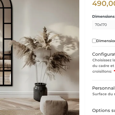
490,0
Dimensions 
Dimension
Configura
Choisissez l
du cadre et
croisillons:
Personnal
Surface du 
Options s