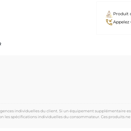
Produit 
phone_callback
Appelez 
R
xigences individuelles du client. Si un équipement supplémentaire es
lon les spécifications individuelles du consommateur. Ces produits ne