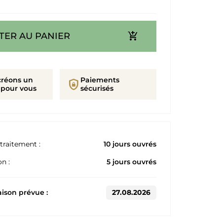
add_shopping_cart
TER AU PANIER
créons un
Paiements
shield_lock
 pour vous
sécurisés
traitement :
10 jours ouvrés
n :
5 jours ouvrés
aison prévue :
27.08.2026