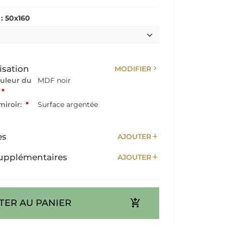
: 50x160
chevron_right
isation
MODIFIER
ouleur du
MDF noir
*
miroir:
*
Surface argentée
add
es
AJOUTER
add
upplémentaires
AJOUTER
add_shopping_cart
TER AU PANIER