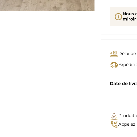
Nous 
info
miroir
conveyor_belt
Délai de 
delivery_truck_speed
Expéditio
Date de livr
Produit 
phone_callback
Appelez 