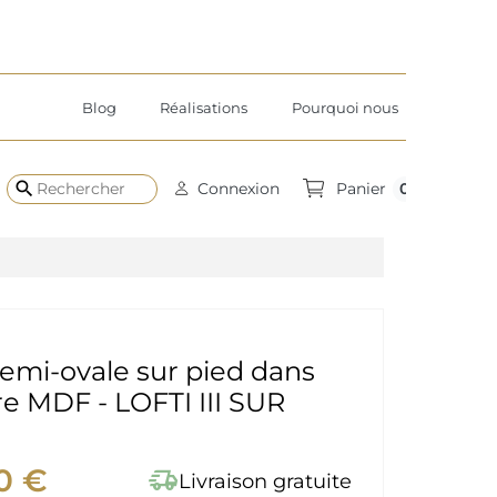
Blog
Réalisations
Pourquoi nous
search
0
Connexion
Panier
semi-ovale sur pied dans
e MDF - LOFTI III SUR
0 €
delivery_truck_speed
Livraison gratuite