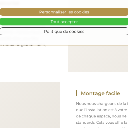
sécurisé
Personnaliser les cookies
nous nous occupons de faire
 arrive en toute sécurité
Tout accepter
ement. Nous disposons de
Politique de cookies
l formé, c’est pourquoi nous
arfait état, sans frais
iroir de grande taille,
Montage facile
Nous nous chargeons de la fa
que l’installation est à votr
de chaque espace, nous ne 
standards. Cela vous offre la