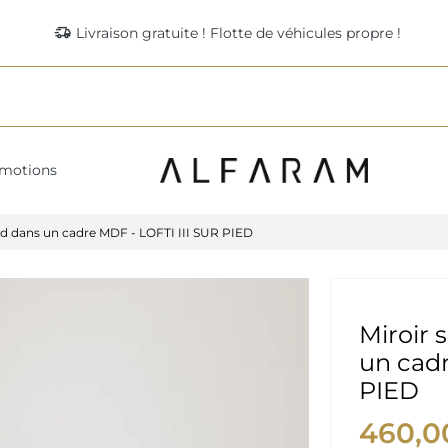
delivery_truck_speed
Livraison gratuite ! Flotte de véhicules propre !
motions
ied dans un cadre MDF - LOFTI III SUR PIED
Miroir 
un cadr
PIED
460,0