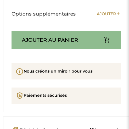
add
Options supplémentaires
AJOUTER
add_shopping_cart
AJOUTER AU PANIER
info
Nous créons un miroir pour vous
shield_lock
Paiements sécurisés