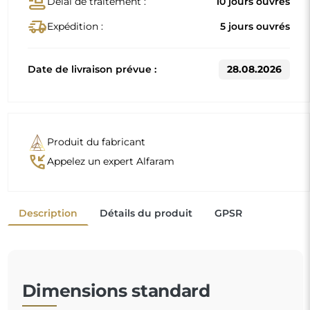
conveyor_belt
Délai de traitement :
10 jours ouvrés
delivery_truck_speed
Expédition :
5 jours ouvrés
Date de livraison prévue :
28.08.2026
Produit du fabricant
phone_callback
Appelez un expert Alfaram
Description
Détails du produit
GPSR
Dimensions standard