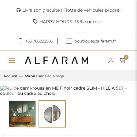
delivery_truck_speed
Livraison gratuite ! Flotte de véhicules propre !
sell
HAPPY HOURS -15 % sur tout !
+33 785222585
boutique@alfaram.fr
menu
0
Accueil
Miroirs sans éclairage
Previous
Next