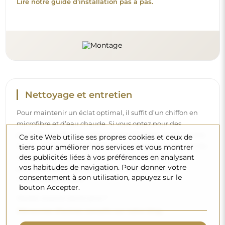
Lire notre guide d’installation pas à pas.
Nettoyage et entretien
Pour maintenir un éclat optimal, il suffit d’un chiffon en
microfibre et d’eau chaude. Si vous optez pour des
produits spécifiques, veillez à ce qu’ils aient un pH neutre
Ce site Web utilise ses propres cookies et ceux de
(autour de 7). Évitez les nettoyants puissants contenant du
tiers pour améliorer nos services et vous montrer
vinaigre, de l’ammoniaque ou des acides forts – cela
des publicités liées à vos préférences en analysant
vos habitudes de navigation. Pour donner votre
permettra de conserver un beau reflet pendant de
consentement à son utilisation, appuyez sur le
nombreuses années.
bouton Accepter.
Voulez-vous en savoir plus ?
Découvrez d’autres conseils sur notre blog.