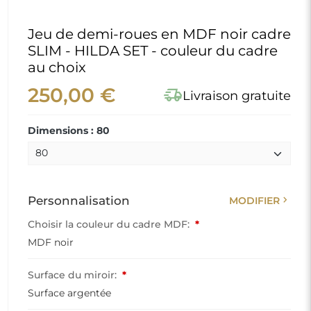
Jeu de demi-roues en MDF noir cadre
SLIM - HILDA SET - couleur du cadre
au choix
250,00 €
delivery_truck_speed
Livraison gratuite
Dimensions : 80
chevron_right
Personnalisation
MODIFIER
Choisir la couleur du cadre MDF:
*
MDF noir
Surface du miroir:
*
Surface argentée