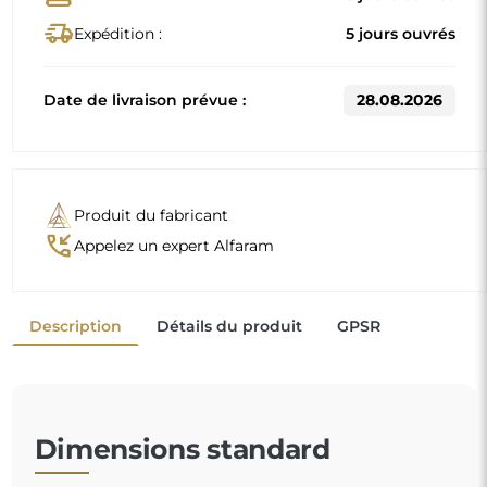
80x80
90x90
D'autres dimensions sont réalisées selon les exigences
individuelles du client. Si un équipement supplémentaire
est choisi pour le produit commandé, celui-ci devient un
produit non préfabriqué, réalisé selon les spécifications
individuelles du consommateur. Ces produits ne peuvent
être ni retournés ni échangés.
Les miroirs sans éclairage intégré représentent un
design intemporel et élégant. Ils apportent une
touche de raffinement discret à l'espace, sans prendre
le dessus, mais en l'enrichissant subtilement. Leur
esthétique polyvalente
se marie parfaitement avec différents styles