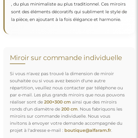
projet à l'adresse e-mail :
boutique@alfaram.fr
.
Livraison gratuite et transport sécurisé
Vous n’avez pas à vous soucier du transport – nous nous
occupons de faire en sorte que le miroir que vous avez
commandé arrive en toute sécurité entre vos mains, et ce,
complètement gratuitement. Nous disposons de notre
propre flotte de véhicules et de personnel formé, c’est
pourquoi nous pouvons vous garantir que le miroir arrivera
en parfait état, sans frais supplémentaires. Même si vous
commandez un miroir de grande taille, vous pouvez
compter sur une livraison rapide.
Découvrez notre processus d’emballage.