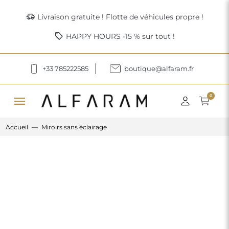
delivery_truck_speed
Livraison gratuite ! Flotte de véhicules propre !
sell
HAPPY HOURS -15 % sur tout !
+33 785222585
boutique@alfaram.fr
menu
0
Accueil
Miroirs sans éclairage
Previous
Next