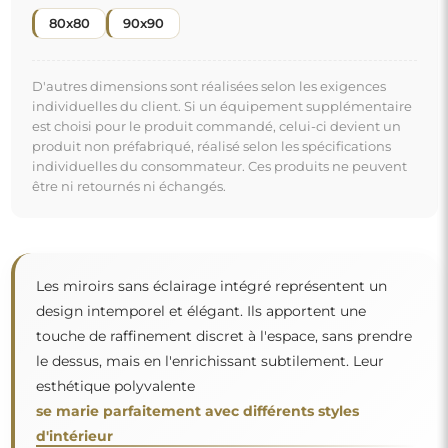
d'intérieur
, du plus minimaliste au plus traditionnel. Ces miroirs
"
sont des éléments décoratifs qui subliment le style de
la pièce, en ajoutant à la fois élégance et harmonie.
Miroir sur commande individuelle
Si vous n'avez pas trouvé la dimension de miroir
souhaitée ou si vous avez besoin d'une autre
répartition, veuillez nous contacter par téléphone ou
par e-mail. Les plus grands miroirs que nous pouvons
réaliser sont de
200×300 cm
ainsi que des miroirs
ronds d'un diamètre de
200 cm
. Nous fabriquons les
miroirs sur commande individuelle. Nous vous
invitons à envoyer votre demande accompagnée du