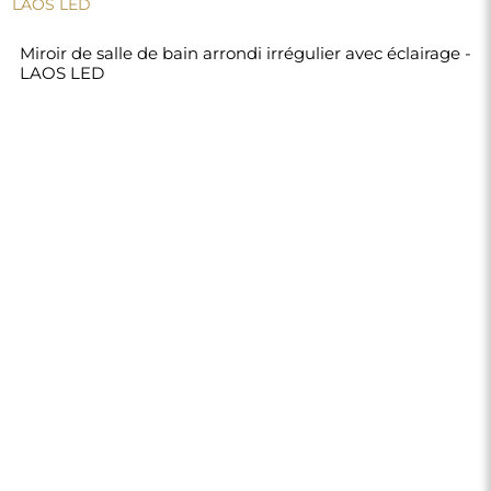
220,00 €
Boutique
Achats
Modes de paiement
Livraison
Foire aux questions
Retours et
réclamations
Règlement