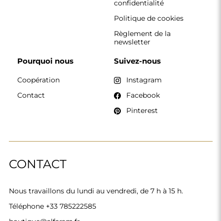
boutique@alfaram.fr
Alfaram sp. z o.o. © 2026
Réalisation :
AbcWeb.pl