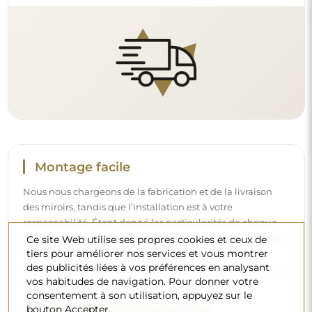
Lire notre guide d’installation pas à pas.
Nettoyage et entretien
Ce site Web utilise ses propres cookies et ceux de
Pour maintenir un éclat optimal, il suffit d’un chiffon en
tiers pour améliorer nos services et vous montrer
microfibre et d’eau chaude. Si vous optez pour des
des publicités liées à vos préférences en analysant
produits spécifiques, veillez à ce qu’ils aient un pH neutre
vos habitudes de navigation. Pour donner votre
(autour de 7). Évitez les nettoyants puissants contenant du
consentement à son utilisation, appuyez sur le
vinaigre, de l’ammoniaque ou des acides forts – cela
bouton Accepter.