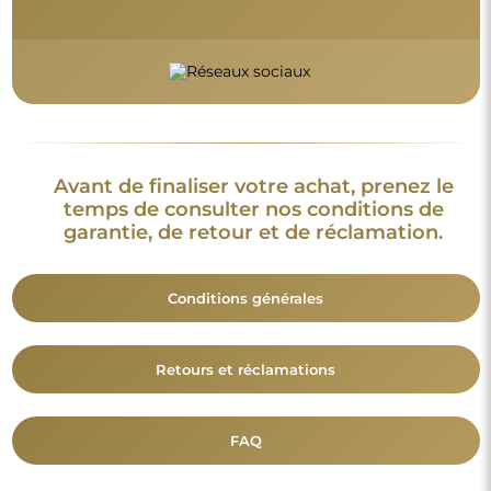
Informations complémentaires :
Les modèles du miroir, les photos ainsi que les descriptions
sont protégés par les droits d’auteur. © Alfaram sp. z o.o. —
Tous droits réservés. Il est interdit de copier, vendre ou diffuser
les modèles, photos et descriptions des miroirs sans l’accord
préalable de © Alfaram sp. z o.o. Toute utilisation illégale de
contenus relevant de la propriété intellectuelle (notamment à
des fins lucratives) constitue une contrefaçon, passible de
sanctions pénales.
Les éléments décoratifs présents sur les photos servent
uniquement à illustrer la mise en scène et ne sont pas inclus
avec le miroir.
Vous aimerez aussi