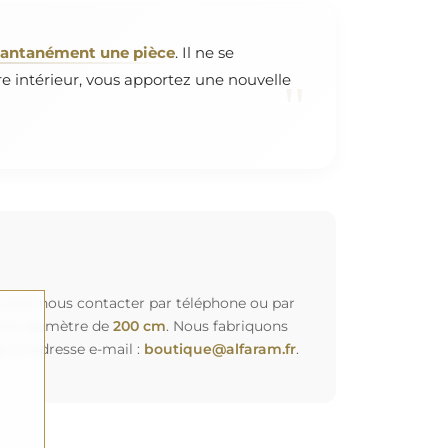
stantanément une pièce
. Il ne se
tre intérieur, vous apportez une nouvelle
"
euillez nous contacter par téléphone ou par
d'un diamètre de
200 cm
. Nous fabriquons
à l'adresse e-mail :
boutique@alfaram.fr
.