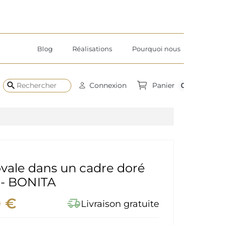
Blog
Réalisations
Pourquoi nous
search
0
Connexion
Panier
ovale dans un cadre doré
t - BONITA
0 €
delivery_truck_speed
Livraison gratuite