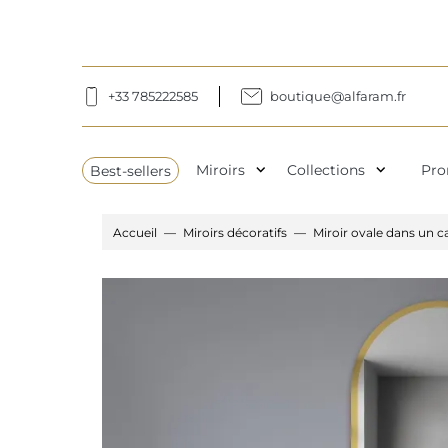
+33 785222585
boutique@alfaram.fr
expand_more
expand_more
Best-sellers
Miroirs
Collections
Pro
Accueil
Miroirs décoratifs
Miroir ovale dans un c