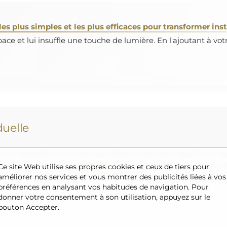
es plus simples et les plus efficaces pour transformer in
pace et lui insuffle une touche de lumière. En l'ajoutant à vo
uelle
roir souhaitée ou si vous avez besoin d'une autre répartition, v
uvons réaliser sont de
200×300 cm
ainsi que des miroirs ronds 
Ce site Web utilise ses propres cookies et ceux de tiers pour
améliorer nos services et vous montrer des publicités liées à vos
s vous invitons à envoyer votre demande accompagnée du projet 
préférences en analysant vos habitudes de navigation. Pour
donner votre consentement à son utilisation, appuyez sur le
bouton Accepter.