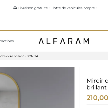
delivery_truck_speed
Livraison gratuite ! Flotte de véhicules propre !
motions
adre doré brillant - BONITA
Miroir 
brillan
210,0