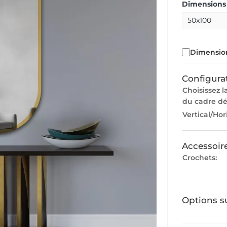
Dimensions 
Dimension
Configura
Choisissez l
du cadre dé
Vertical/Hor
Accessoir
Crochets:
Options s