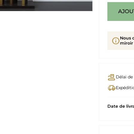
AJOU
Nous 
info
miroir
conveyor_belt
Délai de 
delivery_truck_speed
Expéditio
Date de livr