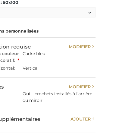
: 50x100
s personnalisées
chevron_right
tion requise
MODIFIER
a couleur
Cadre bleu
coratif:
*
izontal:
Vertical
chevron_right
es
MODIFIER
Oui – crochets installés à l’arrière
du miroir
add
upplémentaires
AJOUTER