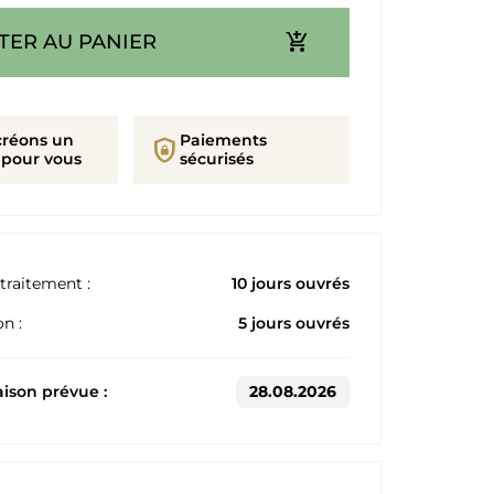
add_shopping_cart
TER AU PANIER
créons un
Paiements
shield_lock
 pour vous
sécurisés
traitement :
10 jours ouvrés
n :
5 jours ouvrés
aison prévue :
28.08.2026