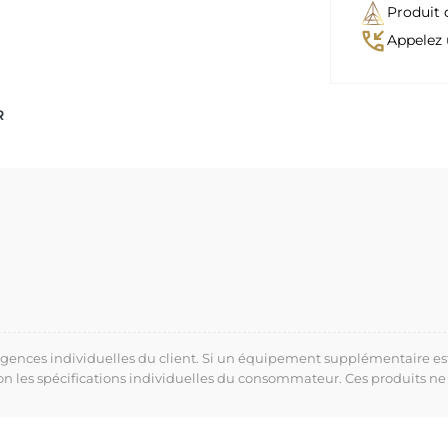
Produit 
phone_callback
Appelez 
R
xigences individuelles du client. Si un équipement supplémentaire es
lon les spécifications individuelles du consommateur. Ces produits ne