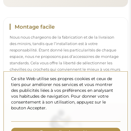
Nettoyage et entretien
Pour maintenir un éclat optimal, il suffit d’un chiffon en
microfibre et d’eau chaude. Si vous optez pour des
produits spécifiques, veillez à ce qu’ils aient un pH neutre
Ce site Web utilise ses propres cookies et ceux de
(autour de 7). Évitez les nettoyants puissants contenant du
tiers pour améliorer nos services et vous montrer
vinaigre, de l’ammoniaque ou des acides forts – cela
des publicités liées à vos préférences en analysant
permettra de conserver un beau reflet pendant de
vos habitudes de navigation. Pour donner votre
nombreuses années.
consentement à son utilisation, appuyez sur le
bouton Accepter.
Voulez-vous en savoir plus ?
Découvrez d’autres conseils sur notre blog.