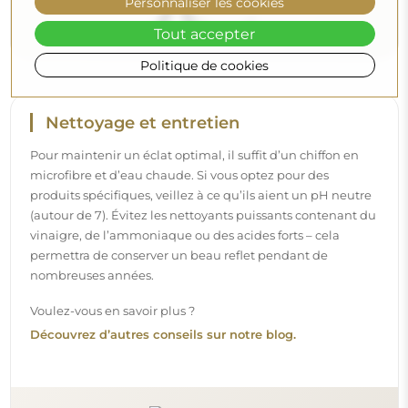
Personnaliser les cookies
Tout accepter
Politique de cookies
Livraison à domicile
Nous offrons un service de livraison à domicile, qui vous
permet de recevoir votre colis directement à votre porte.
Pour un supplément de 40 €, nous proposons également
un service de livraison à l’intérieur
, qui permet de livrer
le colis directement dans votre maison (pour des
dimensions allant jusqu’à 80×120 cm ou un diamètre de
100 cm). Pour des produits plus grands, il peut être
demandé une petite aide, comme l’ouverture de la porte.
Si vous ne choisissez pas et ne payez pas ce service lors de
la commande, le livreur ne déposera pas le colis à
l’intérieur de votre domicile.