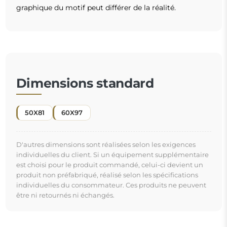
Miroir sur commande individuelle
Si vous n'avez pas trouvé la dimension de miroir
souhaitée ou si vous avez besoin d'une autre
répartition, veuillez nous contacter par téléphone ou
par e-mail. Les plus grands miroirs que nous pouvons
réaliser sont de
200×300 cm
ainsi que des miroirs
ronds d'un diamètre de
200 cm
. Nous fabriquons les
miroirs sur commande individuelle. Nous vous
invitons à envoyer votre demande accompagnée du
projet à l'adresse e-mail :
boutique@alfaram.fr
.