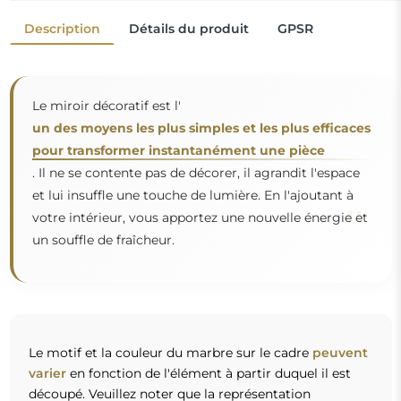
varier
en fonction de l'élément à partir duquel il est
découpé. Veuillez noter que la représentation
graphique du motif peut différer de la réalité.
Dimensions standard
50X81
60X97
D'autres dimensions sont réalisées selon les exigences
individuelles du client. Si un équipement supplémentaire
est choisi pour le produit commandé, celui-ci devient un
produit non préfabriqué, réalisé selon les spécifications
individuelles du consommateur. Ces produits ne peuvent
être ni retournés ni échangés.