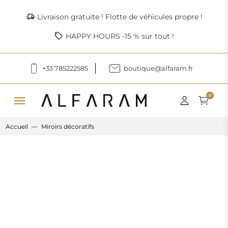
delivery_truck_speed
Livraison gratuite ! Flotte de véhicules propre !
sell
HAPPY HOURS -15 % sur tout !
+33 785222585
boutique@alfaram.fr
menu
0
Accueil
Miroirs décoratifs
Previous
Next