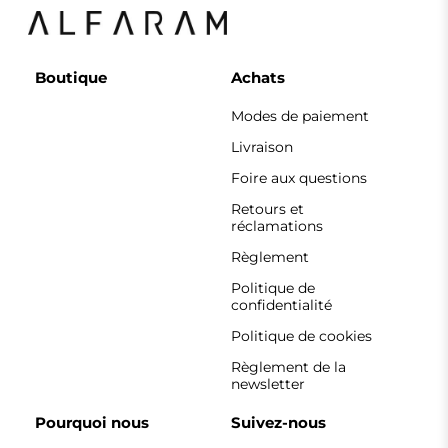
Pourquoi nous
Suivez-nous
Coopération
Instagram
Contact
Facebook
Pinterest
CONTACT
Nous travaillons du lundi au vendredi, de 7 h à 15 h.
Téléphone
+33 785222585
boutique@alfaram.fr
Alfaram sp. z o.o. © 2026
Réalisation :
AbcWeb.pl