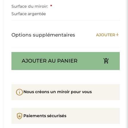
Surface du miroir:
*
Surface argentée
add
Options supplémentaires
AJOUTER
add_shopping_cart
AJOUTER AU PANIER
info
Nous créons un miroir pour vous
shield_lock
Paiements sécurisés