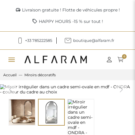
delivery_truck_speed
Livraison gratuite ! Flotte de véhicules propre !
sell
HAPPY HOURS -15 % sur tout !
+33 785222585
boutique@alfaram.fr
menu
0
Accueil
Miroirs décoratifs
Previous
Next