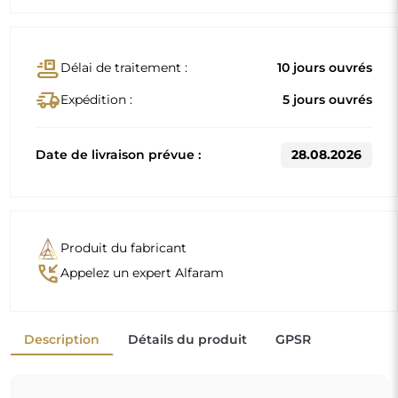
conveyor_belt
Délai de traitement :
10 jours ouvrés
delivery_truck_speed
Expédition :
5 jours ouvrés
Date de livraison prévue :
28.08.2026
Produit du fabricant
phone_callback
Appelez un expert Alfaram
Description
Détails du produit
GPSR