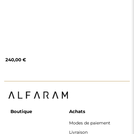
Modes de paiement
Livraison
Foire aux questions
Retours et
réclamations
Règlement
Politique de
confidentialité
Politique de cookies
Règlement de la
newsletter
Pourquoi nous
Suivez-nous
Coopération
Instagram
Contact
Facebook
Pinterest