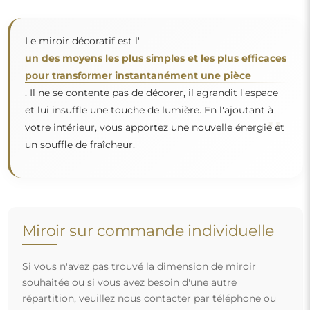
souhaitée ou si vous avez besoin d'une autre
répartition, veuillez nous contacter par téléphone ou
par e-mail. Les plus grands miroirs que nous pouvons
réaliser sont de
200×300 cm
ainsi que des miroirs
ronds d'un diamètre de
200 cm
. Nous fabriquons les
miroirs sur commande individuelle. Nous vous
invitons à envoyer votre demande accompagnée du
projet à l'adresse e-mail :
boutique@alfaram.fr
.
Livraison gratuite et transport sécurisé
Vous n’avez pas à vous soucier du transport – nous nous
occupons de faire en sorte que le miroir que vous avez
commandé arrive en toute sécurité entre vos mains, et ce,
complètement gratuitement. Nous disposons de notre