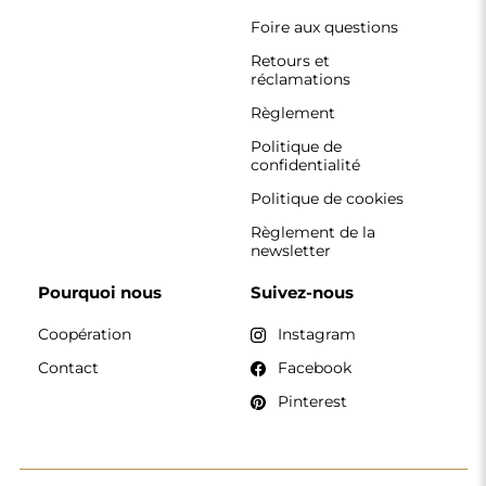
CONTACT
Nous travaillons du lundi au vendredi, de 7 h à 15 h.
Téléphone
+33 785222585
boutique@alfaram.fr
Alfaram sp. z o.o. © 2026
Réalisation :
AbcWeb.pl