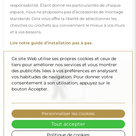
Nettoyage et entretien
Pour maintenir un éclat optimal, il suffit d’un chiffon en
microfibre et d’eau chaude. Si vous optez pour des
produits spécifiques, veillez à ce qu’ils aient un pH neutre
(autour de 7). Évitez les nettoyants puissants contenant du
vinaigre, de l’ammoniaque ou des acides forts – cela
permettra de conserver un beau reflet pendant de
Ce site Web utilise ses propres cookies et ceux de
nombreuses années.
tiers pour améliorer nos services et vous montrer
des publicités liées à vos préférences en analysant
Voulez-vous en savoir plus ?
vos habitudes de navigation. Pour donner votre
Découvrez d’autres conseils sur notre blog.
consentement à son utilisation, appuyez sur le
bouton Accepter.
Personnaliser les cookies
Tout accepter
Livraison à domicile
Politique de cookies