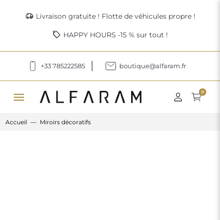
delivery_truck_speed
Livraison gratuite ! Flotte de véhicules propre !
sell
HAPPY HOURS -15 % sur tout !
+33 785222585
boutique@alfaram.fr
menu
0
Accueil
Miroirs décoratifs
Previous
Next