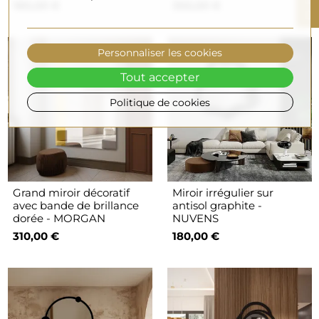
180,00 €
350,00 €
F
I
L
T
R
E
Personnaliser les cookies
Tout accepter
Politique de cookies
Grand miroir décoratif
Miroir irrégulier sur
avec bande de brillance
antisol graphite -
dorée - MORGAN
NUVENS
310,00 €
180,00 €