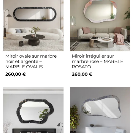
Miroir ovale sur marbre
Miroir irrégulier sur
noir et argenté –
marbre rose – MARBLE
MARBLE OVALIS
ROSATO
260,00 €
260,00 €