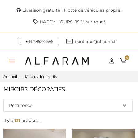
delivery_truck_speed
Livraison gratuite ! Flotte de véhicules propre !
sell
HAPPY HOURS -15 % sur tout !
+33 785222585
boutique@alfaram.fr
menu
0
Accueil
Miroirs décoratifs
MIROIRS DÉCORATIFS
expand_more
Pertinence
Il y a
131
produits.