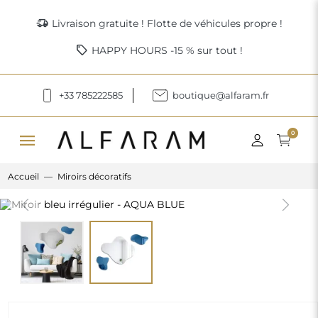
delivery_truck_speed
Livraison gratuite ! Flotte de véhicules propre !
sell
HAPPY HOURS -15 % sur tout !
+33 785222585
boutique@alfaram.fr
menu
0
Accueil
Miroirs décoratifs
Previous
Next