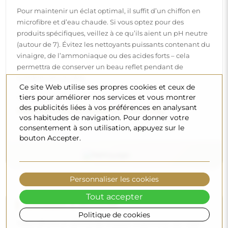
Pour maintenir un éclat optimal, il suffit d’un chiffon en
microfibre et d’eau chaude. Si vous optez pour des
produits spécifiques, veillez à ce qu’ils aient un pH neutre
(autour de 7). Évitez les nettoyants puissants contenant du
vinaigre, de l’ammoniaque ou des acides forts – cela
permettra de conserver un beau reflet pendant de
nombreuses années.
Ce site Web utilise ses propres cookies et ceux de
tiers pour améliorer nos services et vous montrer
Voulez-vous en savoir plus ?
des publicités liées à vos préférences en analysant
Découvrez d’autres conseils sur notre blog.
vos habitudes de navigation. Pour donner votre
consentement à son utilisation, appuyez sur le
bouton Accepter.
Personnaliser les cookies
Tout accepter
Livraison à domicile
Politique de cookies
Nous offrons un service de livraison à domicile, qui vous