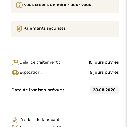
info
Nous créons un miroir pour vous
shield_lock
Paiements sécurisés
conveyor_belt
Délai de traitement :
10 jours ouvrés
delivery_truck_speed
Expédition :
5 jours ouvrés
Date de livraison prévue :
28.08.2026
Produit du fabricant