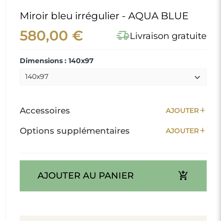
Miroir bleu irrégulier - AQUA BLUE
580,00 €
delivery_truck_speed
Livraison gratuite
Dimensions : 140x97
add
Accessoires
AJOUTER
add
Options supplémentaires
AJOUTER
add_shopping_cart
AJOUTER AU PANIER