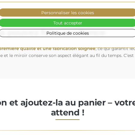
Personnaliser les cookies
Tout accepter
us pouvez faire confiance
Politique de cookies
première qualité et une fabrication soignée
, ce qui garantit 
le et le miroir conserve son aspect élégant au fil du temps. C’est
on et ajoutez-la au panier – vot
attend !