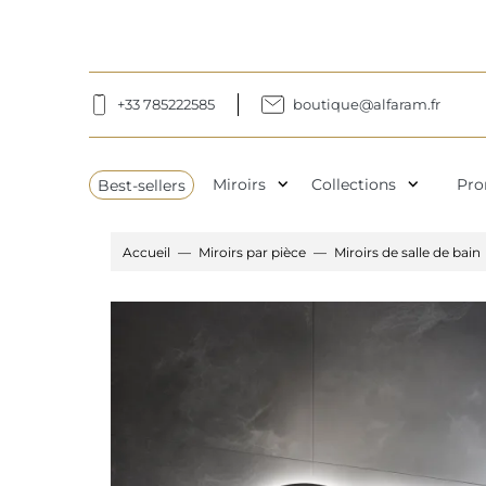
+33 785222585
boutique@alfaram.fr
expand_more
expand_more
Best-sellers
Miroirs
Collections
Pro
Accueil
Miroirs par pièce
Miroirs de salle de bain