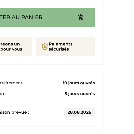
add_shopping_cart
TER AU PANIER
créons un
Paiements
shield_lock
 pour vous
sécurisés
traitement :
10 jours ouvrés
n :
5 jours ouvrés
aison prévue :
28.08.2026