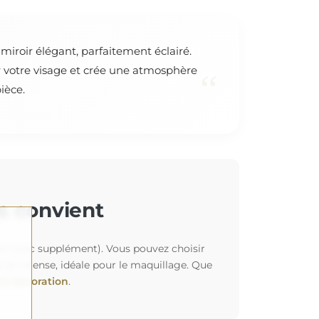
miroir élégant, parfaitement éclairé.
r votre visage et crée une atmosphère
“
ièce.
us convient
tion avec supplément). Vous pouvez choisir
et intense, idéale pour le maquillage. Que
re décoration
.