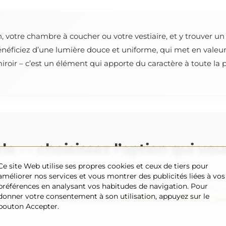
, votre chambre à coucher ou votre vestiaire, et y trouver un 
énéficiez d’une lumière douce et uniforme, qui met en valeu
roir – c’est un élément qui apporte du caractère à toute la p
yle — choisissez l’option qui vo
Ce site Web utilise ses propres cookies et ceux de tiers pour
améliorer nos services et vous montrer des publicités liées à vos
 de miroirs pour s’adapter parfaitement à votre intérieur (en op
préférences en analysant vos habitudes de navigation. Pour
e lueur chaude pour une ambiance cosy ou une lumière plus vive 
donner votre consentement à son utilisation, appuyez sur le
’élégance classique, notre miroir
complétera parfaitement vot
bouton Accepter.