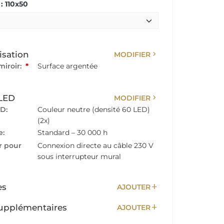
: 110x50
chevron_right
isation
MODIFIER
miroir:
*
Surface argentée
chevron_right
 LED
MODIFIER
D:
Couleur neutre (densité 60 LED)
(2x)
e:
Standard – 30 000 h
r pour
Connexion directe au câble 230 V
sous interrupteur mural
add
es
AJOUTER
add
upplémentaires
AJOUTER