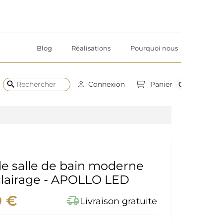
Blog
Réalisations
Pourquoi nous
search
0
Connexion
Panier
de salle de bain moderne
clairage - APOLLO LED
0 €
delivery_truck_speed
Livraison gratuite