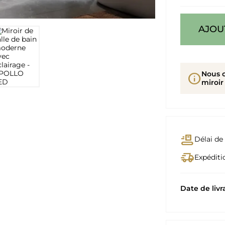
AJOU
Nous 
info
miroir
conveyor_belt
Délai de 
delivery_truck_speed
Expéditio
Date de livr