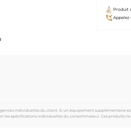
Produit 
phone_callback
Appelez 
R
xigences individuelles du client. Si un équipement supplémentaire es
lon les spécifications individuelles du consommateur. Ces produits ne