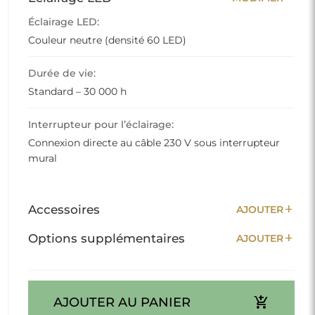
Éclairage LED:
Couleur neutre (densité 60 LED)
Durée de vie:
Standard – 30 000 h
Interrupteur pour l’éclairage:
Connexion directe au câble 230 V sous interrupteur
mural
add
Accessoires
AJOUTER
add
Options supplémentaires
AJOUTER
add_shopping_cart
AJOUTER AU PANIER