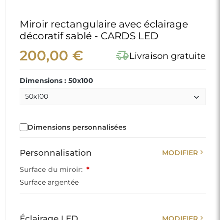
Miroir rectangulaire avec éclairage
décoratif sablé - CARDS LED
200,00 €
delivery_truck_speed
Livraison gratuite
Dimensions : 50x100
Dimensions personnalisées
chevron_right
Personnalisation
MODIFIER
Surface du miroir:
*
Surface argentée
chevron_right
Éclairage LED
MODIFIER