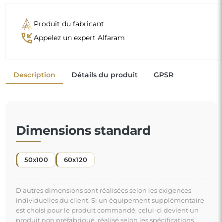
Produit du fabricant
phone_callback
Appelez un expert Alfaram
Description
Détails du produit
GPSR
Dimensions standard
50x100
60x120
D'autres dimensions sont réalisées selon les exigences
individuelles du client. Si un équipement supplémentaire
est choisi pour le produit commandé, celui-ci devient un
produit non préfabriqué, réalisé selon les spécifications