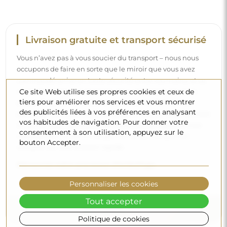
Livraison gratuite et transport sécurisé
Vous n’avez pas à vous soucier du transport – nous nous
occupons de faire en sorte que le miroir que vous avez
commandé arrive en toute sécurité entre vos mains, et ce,
Ce site Web utilise ses propres cookies et ceux de
complètement gratuitement. Nous disposons de notre
tiers pour améliorer nos services et vous montrer
propre flotte de véhicules et de personnel formé, c’est
des publicités liées à vos préférences en analysant
pourquoi nous pouvons vous garantir que le miroir arrivera
vos habitudes de navigation. Pour donner votre
en parfait état, sans frais supplémentaires. Même si vous
consentement à son utilisation, appuyez sur le
commandez un miroir de grande taille, vous pouvez
bouton Accepter.
compter sur une livraison rapide.
Découvrez notre processus d’emballage.
Personnaliser les cookies
Tout accepter
Politique de cookies