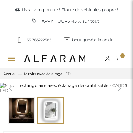
delivery_truck_speed
Livraison gratuite ! Flotte de véhicules propre !
sell
HAPPY HOURS -15 % sur tout !
+33 785222585
boutique@alfaram.fr
menu
0
Accueil
Miroirs avec éclairage LED
Previous
Next