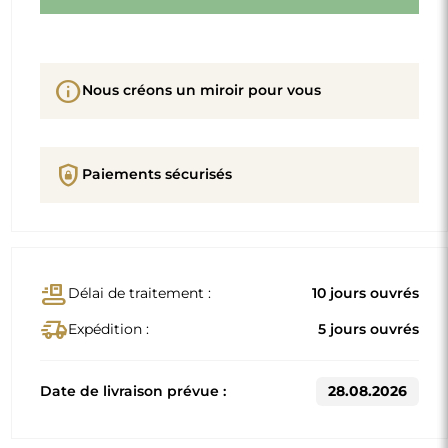
info
Nous créons un miroir pour vous
shield_lock
Paiements sécurisés
conveyor_belt
Délai de traitement :
10 jours ouvrés
delivery_truck_speed
Expédition :
5 jours ouvrés
Date de livraison prévue :
28.08.2026