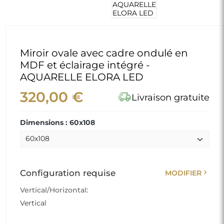
Miroir ovale avec cadre ondulé en
MDF et éclairage intégré -
AQUARELLE ELORA LED
320,00 €
delivery_truck_speed
Livraison gratuite
Dimensions : 60x108
chevron_right
Configuration requise
MODIFIER
Vertical/Horizontal:
Vertical