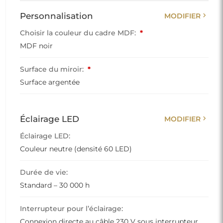
chevron_right
Personnalisation
MODIFIER
Choisir la couleur du cadre MDF:
*
MDF noir
Surface du miroir:
*
Surface argentée
chevron_right
Éclairage LED
MODIFIER
Éclairage LED:
Couleur neutre (densité 60 LED)
Durée de vie:
Standard – 30 000 h
Interrupteur pour l’éclairage:
Connexion directe au câble 230 V sous interrupteur