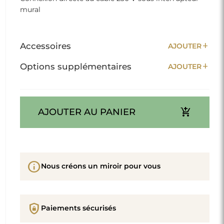
mural
add
Accessoires
AJOUTER
add
Options supplémentaires
AJOUTER
add_shopping_cart
AJOUTER AU PANIER
info
Nous créons un miroir pour vous
shield_lock
Paiements sécurisés