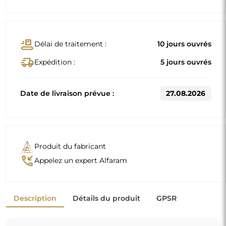
conveyor_belt
Délai de traitement :
10 jours ouvrés
delivery_truck_speed
Expédition :
5 jours ouvrés
Date de livraison prévue :
27.08.2026
Produit du fabricant
phone_callback
Appelez un expert Alfaram
Description
Détails du produit
GPSR