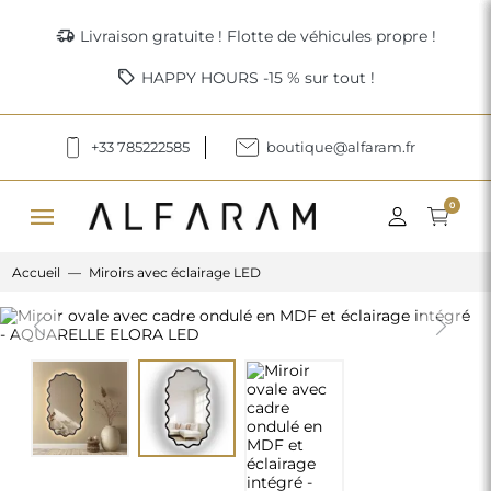
delivery_truck_speed
Livraison gratuite ! Flotte de véhicules propre !
sell
HAPPY HOURS -15 % sur tout !
+33 785222585
boutique@alfaram.fr
menu
0
Accueil
Miroirs avec éclairage LED
Previous
Next