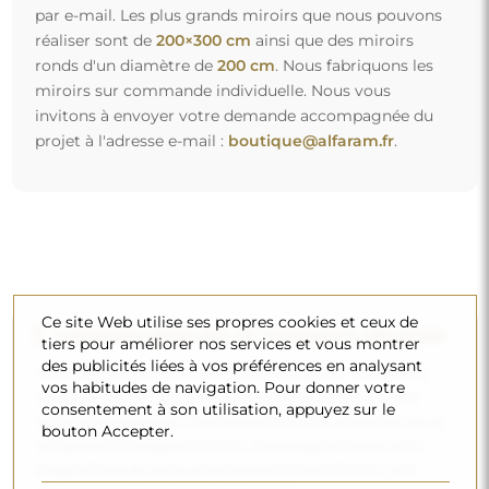
par e-mail. Les plus grands miroirs que nous pouvons
réaliser sont de
200×300 cm
ainsi que des miroirs
ronds d'un diamètre de
200 cm
. Nous fabriquons les
miroirs sur commande individuelle. Nous vous
invitons à envoyer votre demande accompagnée du
projet à l'adresse e-mail :
boutique@alfaram.fr
.
Ce site Web utilise ses propres cookies et ceux de
Livraison gratuite et transport sécurisé
tiers pour améliorer nos services et vous montrer
des publicités liées à vos préférences en analysant
Vous n’avez pas à vous soucier du transport – nous nous
vos habitudes de navigation. Pour donner votre
occupons de faire en sorte que le miroir que vous avez
consentement à son utilisation, appuyez sur le
commandé arrive en toute sécurité entre vos mains, et ce,
bouton Accepter.
complètement gratuitement. Nous disposons de notre
propre flotte de véhicules et de personnel formé, c’est