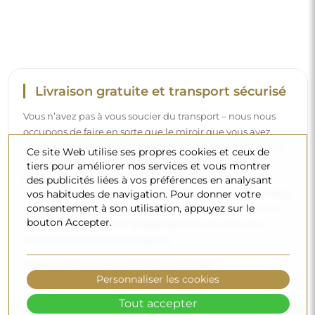
Livraison gratuite et transport sécurisé
Vous n’avez pas à vous soucier du transport – nous nous
occupons de faire en sorte que le miroir que vous avez
commandé arrive en toute sécurité entre vos mains, et ce,
Ce site Web utilise ses propres cookies et ceux de
complètement gratuitement. Nous disposons de notre
tiers pour améliorer nos services et vous montrer
propre flotte de véhicules et de personnel formé, c’est
des publicités liées à vos préférences en analysant
vos habitudes de navigation. Pour donner votre
pourquoi nous pouvons vous garantir que le miroir arrivera
consentement à son utilisation, appuyez sur le
en parfait état, sans frais supplémentaires. Même si vous
bouton Accepter.
commandez un miroir de grande taille, vous pouvez
compter sur une livraison rapide.
Découvrez notre processus d’emballage.
Personnaliser les cookies
Tout accepter