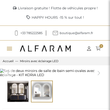
delivery_truck_speed
Livraison gratuite ! Flotte de véhicules propre !
sell
HAPPY HOURS -15 % sur tout !
+33 785222585
boutique@alfaram.fr
menu
0
Accueil
Miroirs avec éclairage LED
Previous
Next