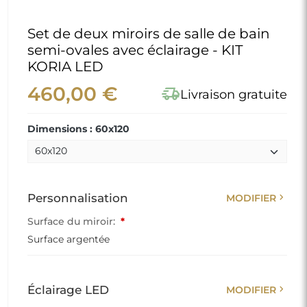
Set de deux miroirs de salle de bain
semi-ovales avec éclairage - KIT
KORIA LED
460,00 €
delivery_truck_speed
Livraison gratuite
Dimensions : 60x120
chevron_right
Personnalisation
MODIFIER
Surface du miroir:
*
Surface argentée
chevron_right
Éclairage LED
MODIFIER