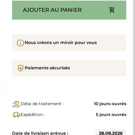
add_shopping_cart
AJOUTER AU PANIER
info
Nous créons un miroir pour vous
shield_lock
Paiements sécurisés
conveyor_belt
Délai de traitement :
10 jours ouvrés
delivery_truck_speed
Expédition :
5 jours ouvrés
Date de livraison prévue :
28.08.2026