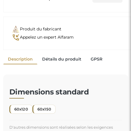
Produit du fabricant
phone_callback
Appelez un expert Alfaram
Description
Détails du produit
GPSR
Dimensions standard
60x120
60x150
D'autres dimensions sont réalisées selon les exigences