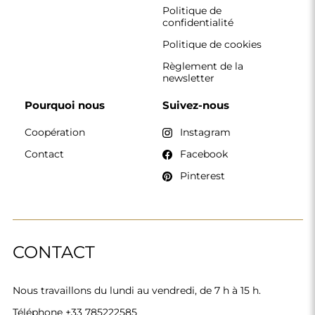
Téléphone
+33 785222585
boutique@alfaram.fr
Alfaram sp. z o.o. © 2026
Réalisation :
AbcWeb.pl