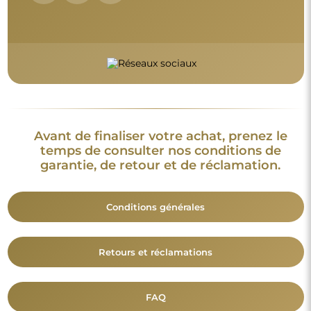
FAQ
Informations complémentaires :
Les modèles du miroir, les photos ainsi que les descriptions
sont protégés par les droits d’auteur. © Alfaram sp. z o.o. —
Tous droits réservés. Il est interdit de copier, vendre ou diffuser
les modèles, photos et descriptions des miroirs sans l’accord
préalable de © Alfaram sp. z o.o. Toute utilisation illégale de
contenus relevant de la propriété intellectuelle (notamment à
des fins lucratives) constitue une contrefaçon, passible de
sanctions pénales.
Les éléments décoratifs présents sur les photos servent
uniquement à illustrer la mise en scène et ne sont pas inclus
avec le miroir.
Vous aimerez aussi