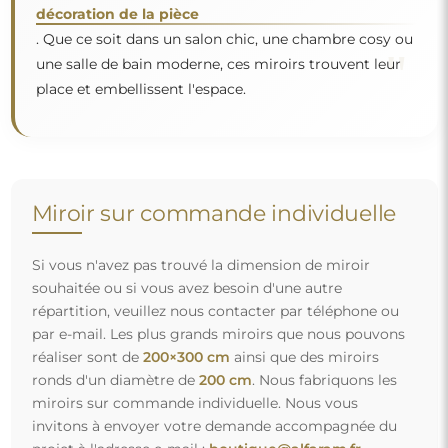
invitons à envoyer votre demande accompagnée du
projet à l'adresse e-mail :
boutique@alfaram.fr
.
Livraison gratuite et transport sécurisé
Vous n’avez pas à vous soucier du transport – nous nous
occupons de faire en sorte que le miroir que vous avez
commandé arrive en toute sécurité entre vos mains, et ce,
complètement gratuitement. Nous disposons de notre
propre flotte de véhicules et de personnel formé, c’est
pourquoi nous pouvons vous garantir que le miroir arrivera
en parfait état, sans frais supplémentaires. Même si vous
commandez un miroir de grande taille, vous pouvez
compter sur une livraison rapide.