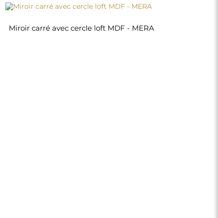
220,00 €
Boutique
Achats
Modes de paiement
Livraison
Foire aux questions
Retours et
réclamations