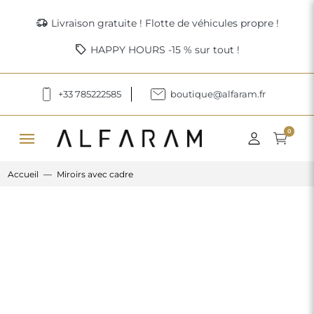
delivery_truck_speed
Livraison gratuite ! Flotte de véhicules propre !
sell
HAPPY HOURS -15 % sur tout !
+33 785222585
boutique@alfaram.fr
menu
0
Accueil
Miroirs avec cadre
Previous
Next