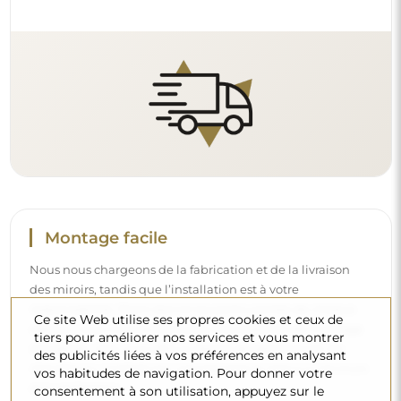
et à vos besoins.
Lire notre guide d’installation pas à pas.
Nettoyage et entretien
Ce site Web utilise ses propres cookies et ceux de
Pour maintenir un éclat optimal, il suffit d’un chiffon en
tiers pour améliorer nos services et vous montrer
microfibre et d’eau chaude. Si vous optez pour des
des publicités liées à vos préférences en analysant
vos habitudes de navigation. Pour donner votre
produits spécifiques, veillez à ce qu’ils aient un pH neutre
consentement à son utilisation, appuyez sur le
(autour de 7). Évitez les nettoyants puissants contenant du