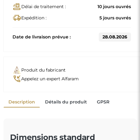
Dimensions standard
70x70
90x90
D'autres dimensions sont réalisées selon les exigences
individuelles du client. Si un équipement supplémentaire
est choisi pour le produit commandé, celui-ci devient un
produit non préfabriqué, réalisé selon les spécifications
individuelles du consommateur. Ces produits ne peuvent
être ni retournés ni échangés.
Les miroirs avec cadre ne sont pas seulement
pratiques, ils ajoutent également
une touche d'élégance
et de caractère à votre
intérieur. Le cadre met en valeur le miroir, accentuant
sa forme et son style