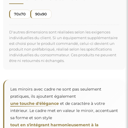
tout en s'intégrant harmonieusement à la
décoration de la pièce
. Que ce soit dans un salon chic, une chambre cosy ou
"
une salle de bain moderne, ces miroirs trouvent leur
place et embellissent l'espace.
Miroir sur commande individuelle
Si vous n'avez pas trouvé la dimension de miroir
souhaitée ou si vous avez besoin d'une autre
répartition, veuillez nous contacter par téléphone ou
par e-mail. Les plus grands miroirs que nous pouvons
réaliser sont de
200×300 cm
ainsi que des miroirs
ronds d'un diamètre de
200 cm
. Nous fabriquons les
miroirs sur commande individuelle. Nous vous