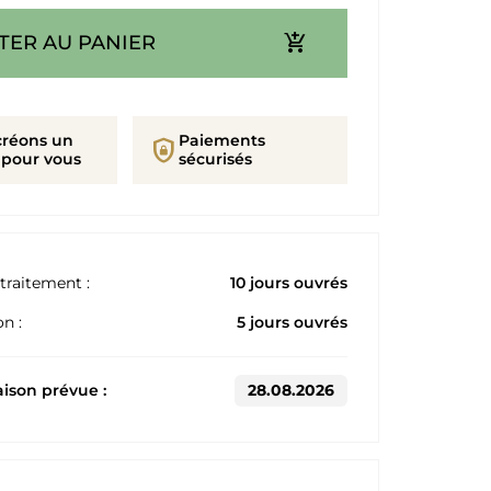
add_shopping_cart
TER AU PANIER
créons un
Paiements
shield_lock
 pour vous
sécurisés
traitement :
10 jours ouvrés
n :
5 jours ouvrés
aison prévue :
28.08.2026