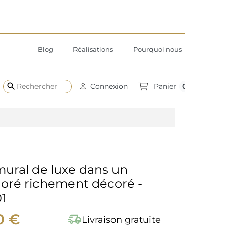
Blog
Réalisations
Pourquoi nous
search
0
Connexion
Panier
mural de luxe dans un
oré richement décoré -
1
0 €
delivery_truck_speed
Livraison gratuite