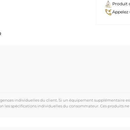
Produit 
phone_callback
Appelez 
R
xigences individuelles du client. Si un équipement supplémentaire es
lon les spécifications individuelles du consommateur. Ces produits ne