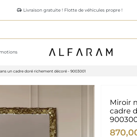
delivery_truck_speed
Livraison gratuite ! Flotte de véhicules propre !
motions
dans un cadre doré richement décoré - 9003001
Miroir 
cadre d
900300
870,0