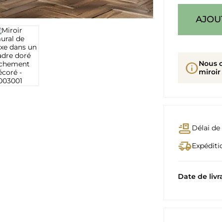
AJOU
Nous 
info
miroir
conveyor_belt
Délai de 
delivery_truck_speed
Expéditio
Date de livr