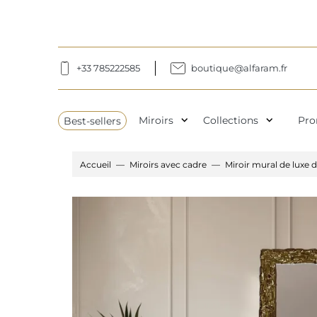
+33 785222585
boutique@alfaram.fr
expand_more
expand_more
Best-sellers
Miroirs
Collections
Pro
Accueil
Miroirs avec cadre
Miroir mural de luxe 