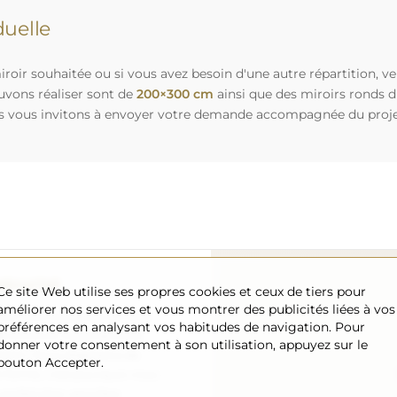
uelle
roir souhaitée ou si vous avez besoin d'une autre répartition, v
uvons réaliser sont de
200×300 cm
ainsi que des miroirs ronds 
s vous invitons à envoyer votre demande accompagnée du projet 
sécurisé
Ce site Web utilise ses propres cookies et ceux de tiers pour
améliorer nos services et vous montrer des publicités liées à vos
nous nous occupons de faire
préférences en analysant vos habitudes de navigation. Pour
 arrive en toute sécurité
donner votre consentement à son utilisation, appuyez sur le
ement. Nous disposons de
bouton Accepter.
l formé, c’est pourquoi nous
arfait état, sans frais