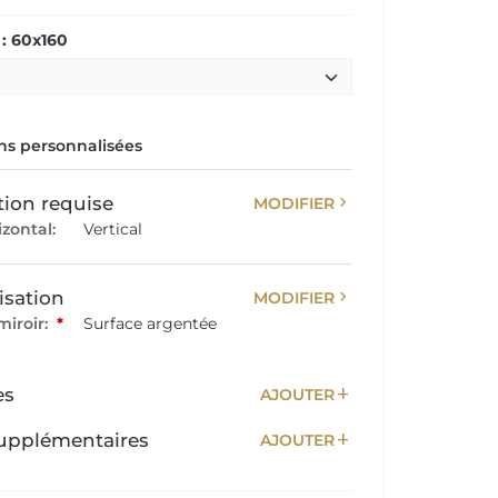
: 60x160
s personnalisées
chevron_right
tion requise
MODIFIER
izontal:
Vertical
chevron_right
isation
MODIFIER
miroir:
*
Surface argentée
add
es
AJOUTER
add
upplémentaires
AJOUTER