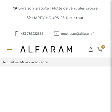
delivery_truck_speed
Livraison gratuite ! Flotte de véhicules propre !
sell
HAPPY HOURS -15 % sur tout !
+33 785222585
boutique@alfaram.fr
menu
0
Accueil
Miroirs avec cadre
Previous
Next