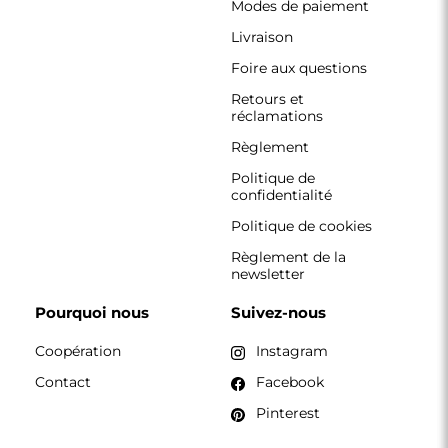
CONTACT
Nous travaillons du lundi au vendredi, de 7 h à 15 h.
Téléphone
+33 785222585
boutique@alfaram.fr
Alfaram sp. z o.o. © 2026
Réalisation :
AbcWeb.pl