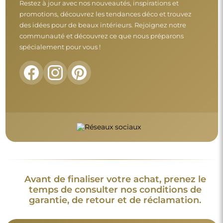
Conditions générales
Retours et réclamations
FAQ
Informations complémentaires :
Les modèles du miroir, les photos ainsi que les descriptions
sont protégés par les droits d’auteur. © Alfaram sp. z o.o. —
Tous droits réservés. Il est interdit de copier, vendre ou diffuser
les modèles, photos et descriptions des miroirs sans l’accord
préalable de © Alfaram sp. z o.o. Toute utilisation illégale de
contenus relevant de la propriété intellectuelle (notamment à
des fins lucratives) constitue une contrefaçon, passible de
sanctions pénales.