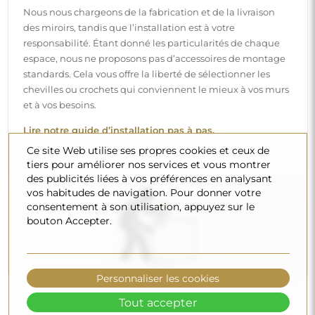
Nettoyage et entretien
Pour maintenir un éclat optimal, il suffit d’un chiffon en
microfibre et d’eau chaude. Si vous optez pour des
produits spécifiques, veillez à ce qu’ils aient un pH neutre
(autour de 7). Évitez les nettoyants puissants contenant du
vinaigre, de l’ammoniaque ou des acides forts – cela
permettra de conserver un beau reflet pendant de
Ce site Web utilise ses propres cookies et ceux de
nombreuses années.
tiers pour améliorer nos services et vous montrer
des publicités liées à vos préférences en analysant
Voulez-vous en savoir plus ?
vos habitudes de navigation. Pour donner votre
Découvrez d’autres conseils sur notre blog.
consentement à son utilisation, appuyez sur le
bouton Accepter.
Personnaliser les cookies
Tout accepter