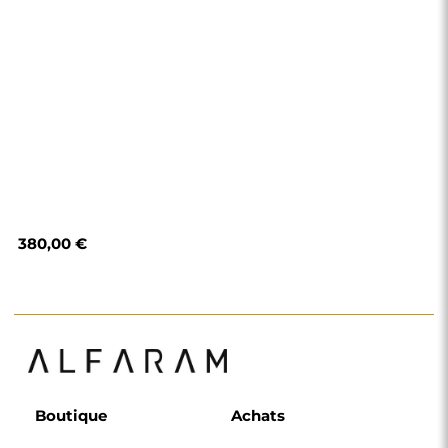
Modes de paiement
Livraison
Foire aux questions
Retours et
réclamations
Règlement
Politique de
confidentialité
Politique de cookies
Règlement de la
newsletter
Pourquoi nous
Suivez-nous
Coopération
Instagram
Contact
Facebook
Pinterest