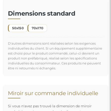
Si vous n'avez pas trouvé la dimension de miroir
souhaitée ou si vous avez besoin d'une autre
répartition, veuillez nous contacter par téléphone ou
par e-mail. Les plus grands miroirs que nous pouvons
réaliser sont de
200×300 cm
ainsi que des miroirs
ronds d'un diamètre de
200 cm
. Nous fabriquons les
miroirs sur commande individuelle. Nous vous
invitons à envoyer votre demande accompagnée du
projet à l'adresse e-mail :
boutique@alfaram.fr
.
Livraison gratuite et transport sécurisé
Vous n’avez pas à vous soucier du transport – nous nous
occupons de faire en sorte que le miroir que vous avez