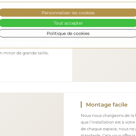
sécurisé
Personnaliser les cookies
nous nous occupons de faire
Tout accepter
 arrive en toute sécurité
Politique de cookies
ement. Nous disposons de
l formé, c’est pourquoi nous
arfait état, sans frais
iroir de grande taille,
Montage facile
Nous nous chargeons de la fa
que l’installation est à votr
de chaque espace, nous ne 
standards. Cela vous offre la