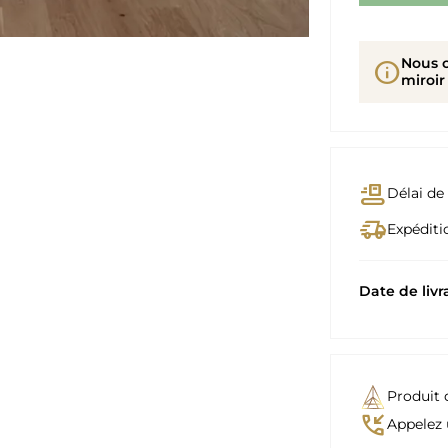
Nous 
info
miroir
conveyor_belt
Délai de 
delivery_truck_speed
Expéditio
Date de livr
Produit 
phone_callback
Appelez 