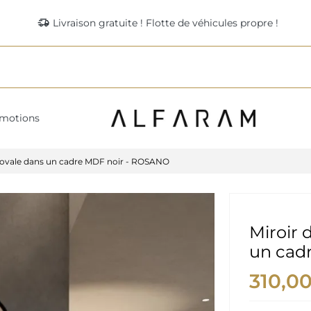
delivery_truck_speed
Livraison gratuite ! Flotte de véhicules propre !
motions
i-ovale dans un cadre MDF noir - ROSANO
Miroir 
un cad
310,0