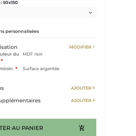
: 50x150
s personnalisées
chevron_right
isation
MODIFIER
ouleur du
MDF noir
*
miroir:
*
Surface argentée
add
es
AJOUTER
add
upplémentaires
AJOUTER
add_shopping_cart
TER AU PANIER