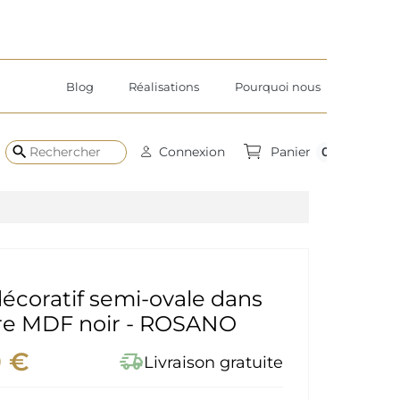
Blog
Réalisations
Pourquoi nous
search
0
Connexion
Panier
décoratif semi-ovale dans
re MDF noir - ROSANO
0 €
delivery_truck_speed
Livraison gratuite