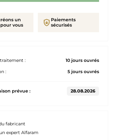
créons un
Paiements
shield_lock
 pour vous
sécurisés
traitement :
10 jours ouvrés
n :
5 jours ouvrés
aison prévue :
28.08.2026
du fabricant
un expert Alfaram