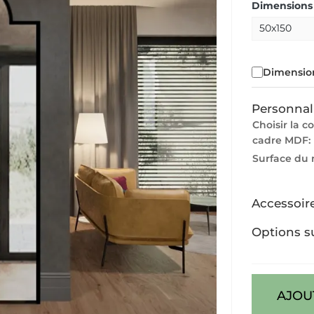
Dimensions 
Dimension
Personnal
Choisir la c
cadre MDF:
Surface du 
Accessoir
Options s
AJOU