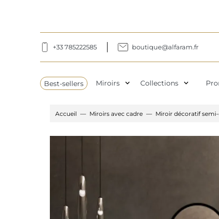
+33 785222585
boutique@alfaram.fr
expand_more
expand_more
Best-sellers
Miroirs
Collections
Pro
Accueil
Miroirs avec cadre
Miroir décoratif sem