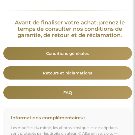
Les modèles du miroir, les photos ainsi que les descriptions
sont protégés par les droits d’auteur. © Alfaram sp. z o.o. —
Tous droits réservés. Il est interdit de copier, vendre ou diffuser
les modèles, photos et descriptions des miroirs sans l’accord
préalable de © Alfaram sp. z o.o. Toute utilisation illégale de
contenus relevant de la propriété intellectuelle (notamment à
des fins lucratives) constitue une contrefaçon, passible de
sanctions pénales.
Les éléments décoratifs présents sur les photos servent
uniquement à illustrer la mise en scène et ne sont pas inclus
avec le miroir.
Vous aimerez aussi
Miroir de salle de bains rond en deux parties - WIRO