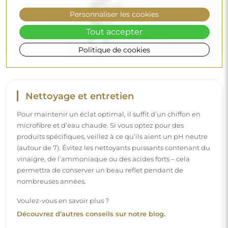
Découvrez d’autres conseils sur notre blog.
Personnaliser les cookies
Tout accepter
Politique de cookies
Livraison à domicile
Nous offrons un service de livraison à domicile, qui vous
permet de recevoir votre colis directement à votre porte.
Pour un supplément de 40 €, nous proposons également
un service de livraison à l’intérieur
, qui permet de livrer
le colis directement dans votre maison (pour des
dimensions allant jusqu’à 80×120 cm ou un diamètre de
100 cm). Pour des produits plus grands, il peut être
demandé une petite aide, comme l’ouverture de la porte.
Si vous ne choisissez pas et ne payez pas ce service lors de
la commande, le livreur ne déposera pas le colis à
l’intérieur de votre domicile.