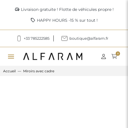
delivery_truck_speed
Livraison gratuite ! Flotte de véhicules propre !
sell
HAPPY HOURS -15 % sur tout !
+33 785222585
boutique@alfaram.fr
menu
0
Accueil
Miroirs avec cadre
Previous
Next