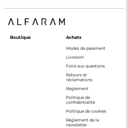
newsletter
Pourquoi nous
Suivez-nous
Coopération
Instagram
Contact
Facebook
Pinterest
CONTACT
Nous travaillons du lundi au vendredi, de 7 h à 15 h.
Téléphone
+33 785222585
boutique@alfaram.fr