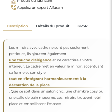
Miroir sur commande individuelle
Si vous n'avez pas trouvé la dimension de miroir
souhaitée ou si vous avez besoin d'une autre
répartition, veuillez nous contacter par téléphone ou
par e-mail. Les plus grands miroirs que nous pouvons
réaliser sont de
200×300 cm
ainsi que des miroirs
ronds d'un diamètre de
200 cm
. Nous fabriquons les
miroirs sur commande individuelle. Nous vous
invitons à envoyer votre demande accompagnée du
projet à l'adresse e-mail :
boutique@alfaram.fr
.