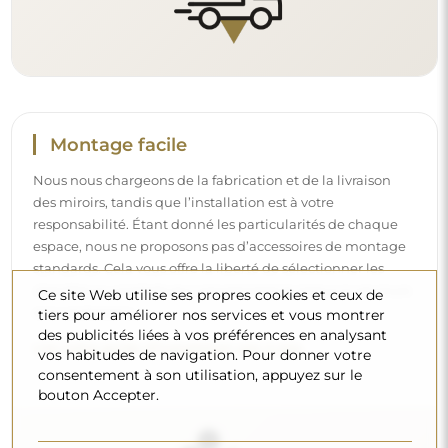
Nettoyage et entretien
Pour maintenir un éclat optimal, il suffit d’un chiffon en
microfibre et d’eau chaude. Si vous optez pour des
Ce site Web utilise ses propres cookies et ceux de
produits spécifiques, veillez à ce qu’ils aient un pH neutre
tiers pour améliorer nos services et vous montrer
(autour de 7). Évitez les nettoyants puissants contenant du
des publicités liées à vos préférences en analysant
vinaigre, de l’ammoniaque ou des acides forts – cela
vos habitudes de navigation. Pour donner votre
permettra de conserver un beau reflet pendant de
consentement à son utilisation, appuyez sur le
nombreuses années.
bouton Accepter.
Voulez-vous en savoir plus ?