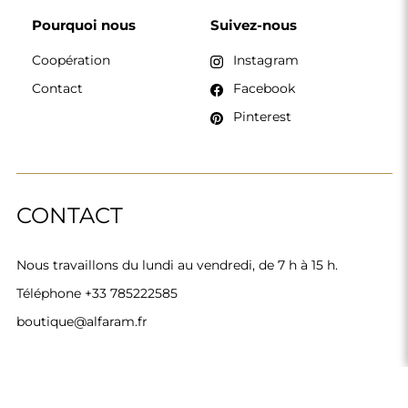
Alfaram sp. z o.o. © 2026
Réalisation :
AbcWeb.pl