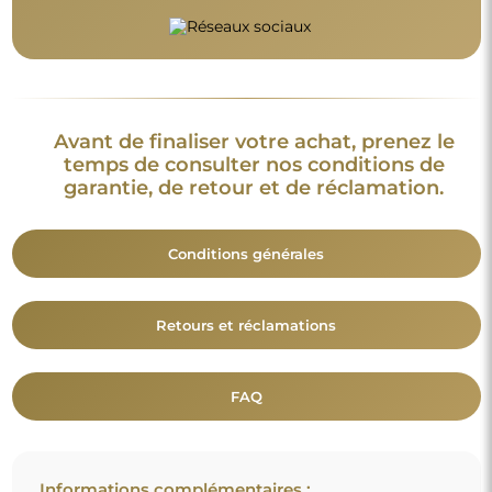
Informations complémentaires :
Les modèles du miroir, les photos ainsi que les descriptions
sont protégés par les droits d’auteur. © Alfaram sp. z o.o. —
Tous droits réservés. Il est interdit de copier, vendre ou diffuser
les modèles, photos et descriptions des miroirs sans l’accord
préalable de © Alfaram sp. z o.o. Toute utilisation illégale de
contenus relevant de la propriété intellectuelle (notamment à
des fins lucratives) constitue une contrefaçon, passible de
sanctions pénales.
Les éléments décoratifs présents sur les photos servent
uniquement à illustrer la mise en scène et ne sont pas inclus
avec le miroir.
Vous aimerez aussi