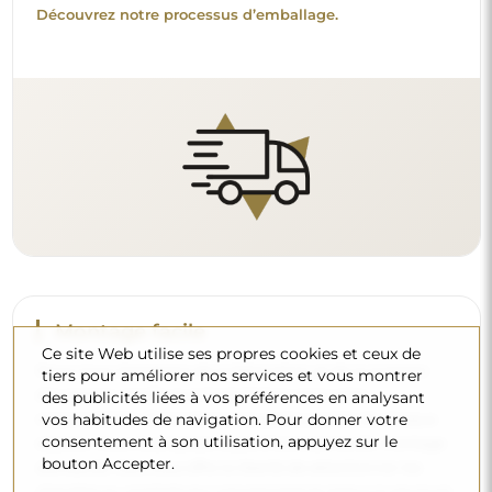
standards. Cela vous offre la liberté de sélectionner les
chevilles ou crochets qui conviennent le mieux à vos murs
et à vos besoins.
Lire notre guide d’installation pas à pas.
Nettoyage et entretien
Ce site Web utilise ses propres cookies et ceux de
Pour maintenir un éclat optimal, il suffit d’un chiffon en
tiers pour améliorer nos services et vous montrer
microfibre et d’eau chaude. Si vous optez pour des
des publicités liées à vos préférences en analysant
produits spécifiques, veillez à ce qu’ils aient un pH neutre
vos habitudes de navigation. Pour donner votre
(autour de 7). Évitez les nettoyants puissants contenant du
consentement à son utilisation, appuyez sur le
vinaigre, de l’ammoniaque ou des acides forts – cela
bouton Accepter.
permettra de conserver un beau reflet pendant de