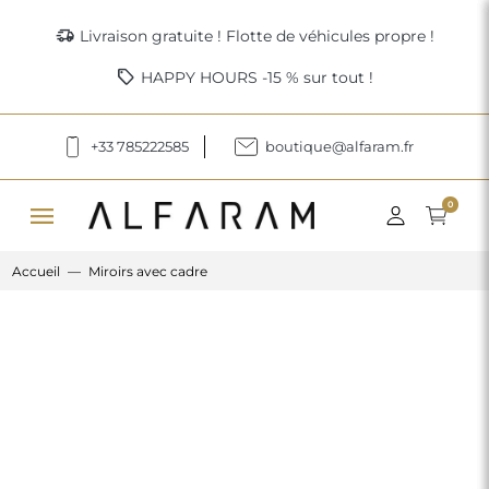
delivery_truck_speed
Livraison gratuite ! Flotte de véhicules propre !
sell
HAPPY HOURS -15 % sur tout !
+33 785222585
boutique@alfaram.fr
menu
0
Accueil
Miroirs avec cadre
Previous
Next