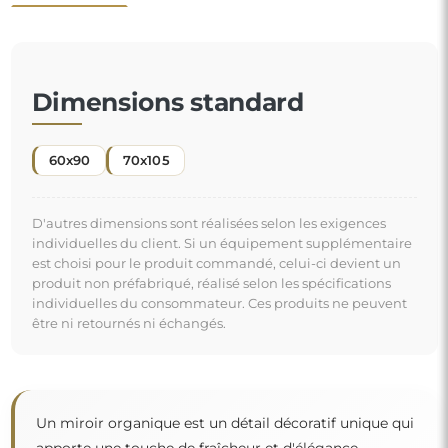
Un miroir organique est un détail décoratif unique qui
apporte une touche de fraîcheur et d'élégance
moderne. Sa forme inspirée par la nature casse les
codes habituels et donne une ambiance légère et
contemporaine à votre espace. C'est le choix parfait
"
pour ceux qui veulent un intérieur original et
personnalisé.
Miroir sur commande individuelle
Si vous n'avez pas trouvé la dimension de miroir
souhaitée ou si vous avez besoin d'une autre
répartition, veuillez nous contacter par téléphone ou
par e-mail. Les plus grands miroirs que nous pouvons
réaliser sont de
200×300 cm
ainsi que des miroirs