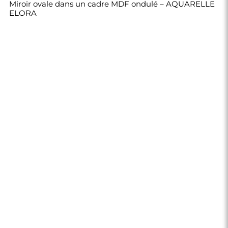
270,00 €
Boutique
Achats
Modes de paiement
Livraison
Foire aux questions
Retours et
réclamations
Règlement
Politique de