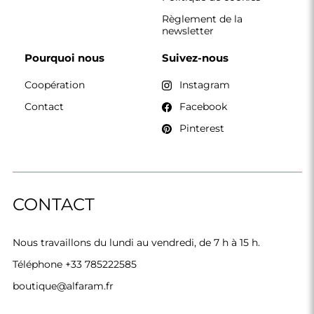
boutique@alfaram.fr
Alfaram sp. z o.o. © 2026
Réalisation :
AbcWeb.pl