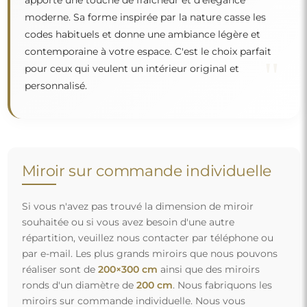
ronds d'un diamètre de
200 cm
. Nous fabriquons les
miroirs sur commande individuelle. Nous vous
invitons à envoyer votre demande accompagnée du
projet à l'adresse e-mail :
boutique@alfaram.fr
.
Livraison gratuite et transport sécurisé
Vous n’avez pas à vous soucier du transport – nous nous
occupons de faire en sorte que le miroir que vous avez
commandé arrive en toute sécurité entre vos mains, et ce,
complètement gratuitement. Nous disposons de notre
propre flotte de véhicules et de personnel formé, c’est
pourquoi nous pouvons vous garantir que le miroir arrivera
en parfait état, sans frais supplémentaires. Même si vous