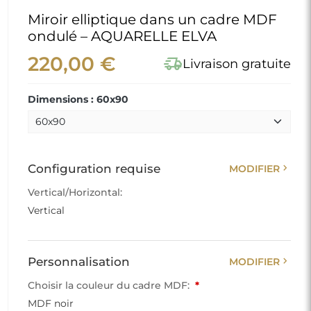
Choisir la couleur du cadre MDF:
*
MDF noir
Surface du miroir:
*
Surface argentée
add
Accessoires
AJOUTER
add
Options supplémentaires
AJOUTER
add_shopping_cart
AJOUTER AU PANIER
info
Nous créons un miroir pour vous