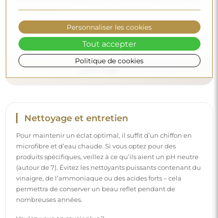
nombreuses années.
Voulez-vous en savoir plus ?
Personnaliser les cookies
Découvrez d’autres conseils sur notre blog.
Tout accepter
Politique de cookies
Livraison à domicile
Nous offrons un service de livraison à domicile, qui vous
permet de recevoir votre colis directement à votre porte.
Pour un supplément de 40 €, nous proposons également
un service de livraison à l’intérieur
, qui permet de livrer
le colis directement dans votre maison (pour des
dimensions allant jusqu’à 80×120 cm ou un diamètre de
100 cm). Pour des produits plus grands, il peut être
demandé une petite aide, comme l’ouverture de la porte.