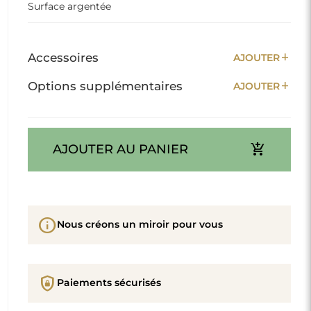
Surface argentée
add
Accessoires
AJOUTER
add
Options supplémentaires
AJOUTER
add_shopping_cart
AJOUTER AU PANIER
info
Nous créons un miroir pour vous
shield_lock
Paiements sécurisés