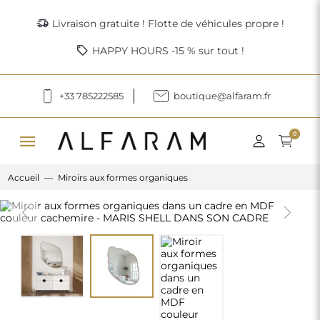
delivery_truck_speed
Livraison gratuite ! Flotte de véhicules propre !
sell
HAPPY HOURS -15 % sur tout !
+33 785222585
boutique@alfaram.fr
menu
0
Accueil
Miroirs aux formes organiques
Previous
Next