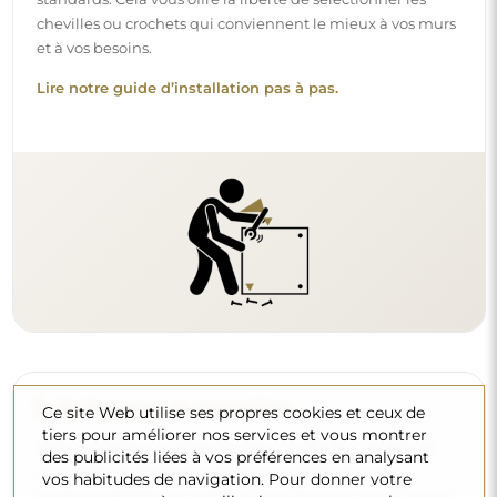
chevilles ou crochets qui conviennent le mieux à vos murs
et à vos besoins.
Lire notre guide d’installation pas à pas.
Nettoyage et entretien
Ce site Web utilise ses propres cookies et ceux de
tiers pour améliorer nos services et vous montrer
Pour maintenir un éclat optimal, il suffit d’un chiffon en
des publicités liées à vos préférences en analysant
microfibre et d’eau chaude. Si vous optez pour des
vos habitudes de navigation. Pour donner votre
produits spécifiques, veillez à ce qu’ils aient un pH neutre