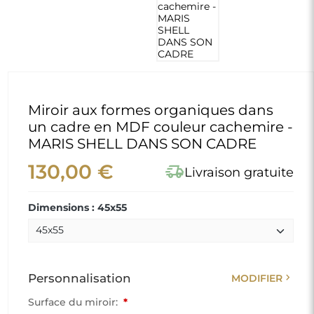
Miroir aux formes organiques dans
un cadre en MDF couleur cachemire -
MARIS SHELL DANS SON CADRE
130,00 €
delivery_truck_speed
Livraison gratuite
Dimensions : 45x55
chevron_right
Personnalisation
MODIFIER
Surface du miroir:
*