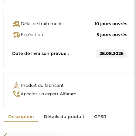
conveyor_belt
Délai de traitement :
10 jours ouvrés
delivery_truck_speed
Expédition :
5 jours ouvrés
Date de livraison prévue :
28.08.2026
Produit du fabricant
phone_callback
Appelez un expert Alfaram
Description
Détails du produit
GPSR