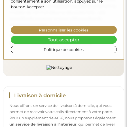
consentement à son utilisation, appuyez sur le
(autour de 7). Évitez les nettoyants puissants contenant du
bouton Accepter.
vinaigre, de l’ammoniaque ou des acides forts – cela
permettra de conserver un beau reflet pendant de
nombreuses années.
Personnaliser les cookies
Voulez-vous en savoir plus ?
Tout accepter
Découvrez d’autres conseils sur notre blog.
Politique de cookies
Livraison à domicile
Nous offrons un service de livraison à domicile, qui vous
permet de recevoir votre colis directement à votre porte.
Pour un supplément de 40 €, nous proposons également
un service de livraison à l’intérieur
, qui permet de livrer