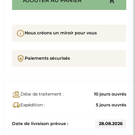
add_shopping_cart
AJOUTER AU PANIER
info
Nous créons un miroir pour vous
shield_lock
Paiements sécurisés
conveyor_belt
Délai de traitement :
10 jours ouvrés
delivery_truck_speed
Expédition :
5 jours ouvrés
Date de livraison prévue :
28.08.2026