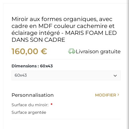
Miroir aux formes organiques, avec
cadre en MDF couleur cachemire et
éclairage intégré - MARIS FOAM LED
DANS SON CADRE
160,00 €
delivery_truck_speed
Livraison gratuite
Dimensions : 60x43
chevron_right
Personnalisation
MODIFIER
Surface du miroir:
*
Surface argentée