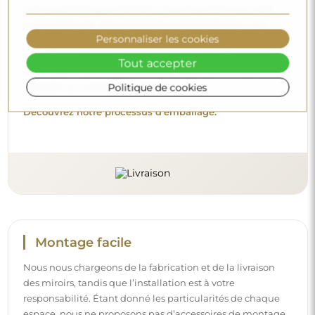
complètement gratuitement. Nous disposons de notre
propre flotte de véhicules et de personnel formé, c’est
Personnaliser les cookies
pourquoi nous pouvons vous garantir que le miroir arrivera
en parfait état, sans frais supplémentaires. Même si vous
Tout accepter
commandez un miroir de grande taille, vous pouvez
compter sur une livraison rapide.
Politique de cookies
Découvrez notre processus d’emballage.
Montage facile
Nous nous chargeons de la fabrication et de la livraison
des miroirs, tandis que l’installation est à votre
responsabilité. Étant donné les particularités de chaque
espace, nous ne proposons pas d’accessoires de montage