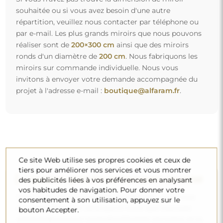
souhaitée ou si vous avez besoin d'une autre
répartition, veuillez nous contacter par téléphone ou
par e-mail. Les plus grands miroirs que nous pouvons
réaliser sont de
200×300 cm
ainsi que des miroirs
ronds d'un diamètre de
200 cm
. Nous fabriquons les
miroirs sur commande individuelle. Nous vous
invitons à envoyer votre demande accompagnée du
projet à l'adresse e-mail :
boutique@alfaram.fr
.
Ce site Web utilise ses propres cookies et ceux de
tiers pour améliorer nos services et vous montrer
Livraison gratuite et transport sécurisé
des publicités liées à vos préférences en analysant
vos habitudes de navigation. Pour donner votre
Vous n’avez pas à vous soucier du transport – nous nous
consentement à son utilisation, appuyez sur le
occupons de faire en sorte que le miroir que vous avez
bouton Accepter.
commandé arrive en toute sécurité entre vos mains, et ce,