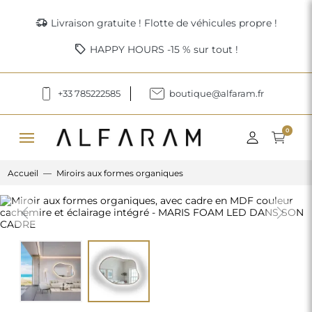
delivery_truck_speed
Livraison gratuite ! Flotte de véhicules propre !
sell
HAPPY HOURS -15 % sur tout !
+33 785222585
boutique@alfaram.fr
menu
0
Accueil
Miroirs aux formes organiques
Previous
Next