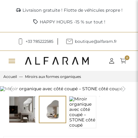
delivery_truck_speed
Livraison gratuite ! Flotte de véhicules propre !
sell
HAPPY HOURS -15 % sur tout !
+33 785222585
boutique@alfaram.fr
menu
0
Accueil
Miroirs aux formes organiques
Previous
Next