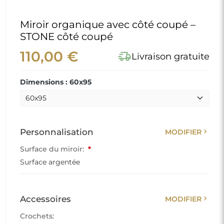
Miroir organique avec côté coupé –
STONE côté coupé
110,00 €
delivery_truck_speed
Livraison gratuite
Dimensions : 60x95
chevron_right
Personnalisation
MODIFIER
Surface du miroir:
*
Surface argentée
chevron_right
Accessoires
MODIFIER
Crochets: