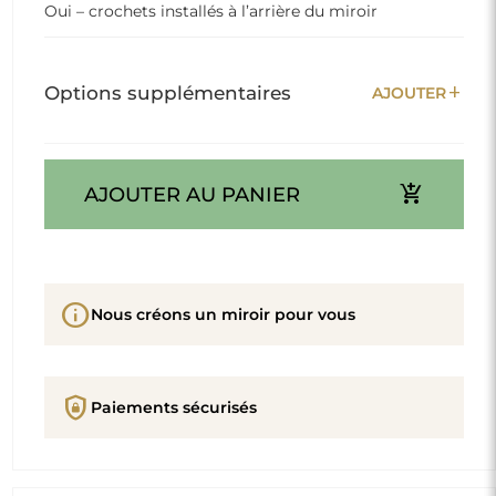
Oui – crochets installés à l’arrière du miroir
add
Options supplémentaires
AJOUTER
add_shopping_cart
AJOUTER AU PANIER
info
Nous créons un miroir pour vous
shield_lock
Paiements sécurisés