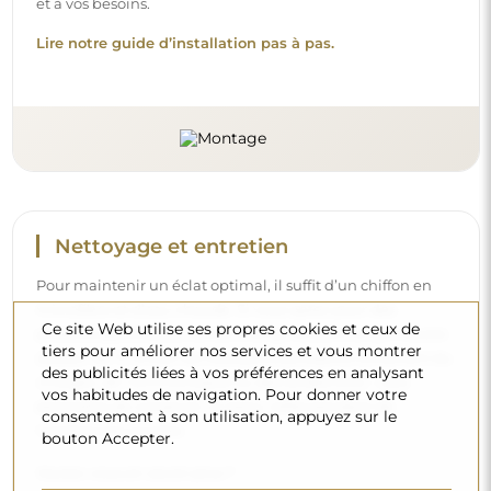
et à vos besoins.
Lire notre guide d’installation pas à pas.
Nettoyage et entretien
Pour maintenir un éclat optimal, il suffit d’un chiffon en
microfibre et d’eau chaude. Si vous optez pour des
Ce site Web utilise ses propres cookies et ceux de
produits spécifiques, veillez à ce qu’ils aient un pH neutre
tiers pour améliorer nos services et vous montrer
(autour de 7). Évitez les nettoyants puissants contenant du
des publicités liées à vos préférences en analysant
vinaigre, de l’ammoniaque ou des acides forts – cela
vos habitudes de navigation. Pour donner votre
permettra de conserver un beau reflet pendant de
consentement à son utilisation, appuyez sur le
nombreuses années.
bouton Accepter.
Voulez-vous en savoir plus ?