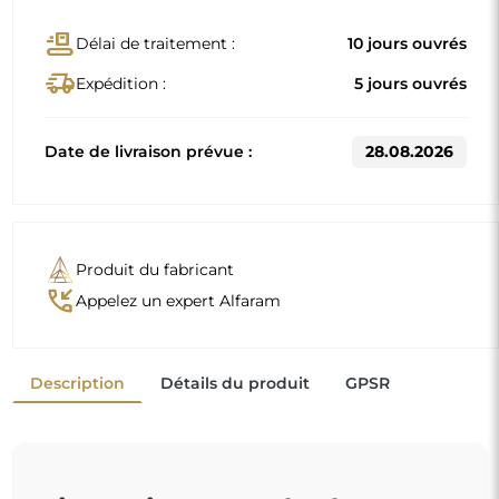
conveyor_belt
Délai de traitement :
10 jours ouvrés
delivery_truck_speed
Expédition :
5 jours ouvrés
Date de livraison prévue :
28.08.2026
Produit du fabricant
phone_callback
Appelez un expert Alfaram
Description
Détails du produit
GPSR