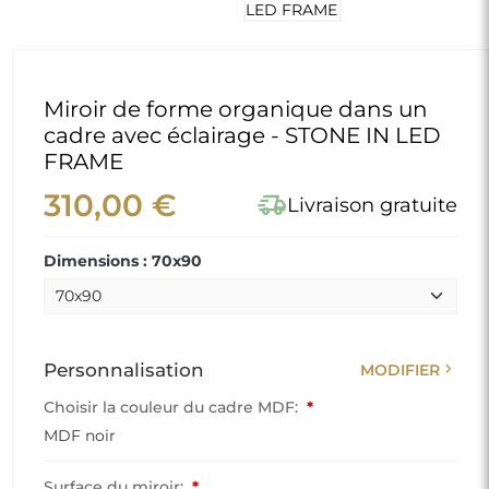
Miroir de forme organique dans un
cadre avec éclairage - STONE IN LED
FRAME
310,00 €
delivery_truck_speed
Livraison gratuite
Dimensions : 70x90
chevron_right
Personnalisation
MODIFIER
Choisir la couleur du cadre MDF:
*
MDF noir
Surface du miroir:
*