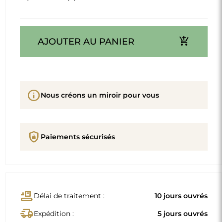
add_shopping_cart
AJOUTER AU PANIER
info
Nous créons un miroir pour vous
shield_lock
Paiements sécurisés
conveyor_belt
Délai de traitement :
10 jours ouvrés
delivery_truck_speed
Expédition :
5 jours ouvrés