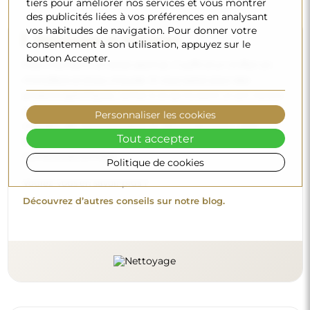
tiers pour améliorer nos services et vous montrer
des publicités liées à vos préférences en analysant
vos habitudes de navigation. Pour donner votre
Nettoyage et entretien
consentement à son utilisation, appuyez sur le
bouton Accepter.
Pour maintenir un éclat optimal, il suffit d’un chiffon en
microfibre et d’eau chaude. Si vous optez pour des
produits spécifiques, veillez à ce qu’ils aient un pH neutre
(autour de 7). Évitez les nettoyants puissants contenant du
Personnaliser les cookies
vinaigre, de l’ammoniaque ou des acides forts – cela
Tout accepter
permettra de conserver un beau reflet pendant de
nombreuses années.
Politique de cookies
Voulez-vous en savoir plus ?
Découvrez d’autres conseils sur notre blog.