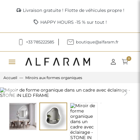
delivery_truck_speed
Livraison gratuite ! Flotte de véhicules propre !
sell
HAPPY HOURS -15 % sur tout !
+33 785222585
boutique@alfaram.fr
menu
0
Accueil
Miroirs aux formes organiques
Previous
Next