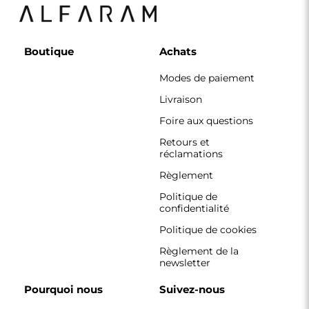
Coopération
Instagram
Contact
Facebook
Pinterest
CONTACT
Nous travaillons du lundi au vendredi, de 7 h à 15 h.
Téléphone
+33 785222585
boutique@alfaram.fr
Alfaram sp. z o.o. © 2026
Réalisation :
AbcWeb.pl