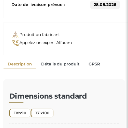
D'autres dimensions sont réalisées selon les exigences
individuelles du client. Si un équipement supplémentaire
est choisi pour le produit commandé, celui-ci devient un
produit non préfabriqué, réalisé selon les spécifications
individuelles du consommateur. Ces produits ne peuvent
être ni retournés ni échangés.
Un miroir organique est un détail décoratif unique qui
apporte une touche de fraîcheur et d'élégance
moderne. Sa forme inspirée par la nature casse les
codes habituels et donne une ambiance légère et
contemporaine à votre espace. C'est le choix parfait
"
pour ceux qui veulent un intérieur original et
personnalisé.