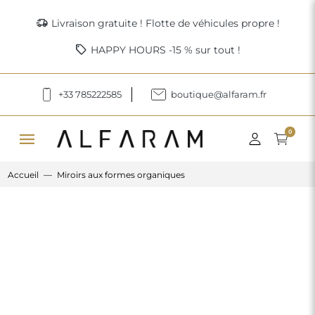
delivery_truck_speed
Livraison gratuite ! Flotte de véhicules propre !
sell
HAPPY HOURS -15 % sur tout !
+33 785222585
boutique@alfaram.fr
menu
0
Accueil
Miroirs aux formes organiques
Previous
Next