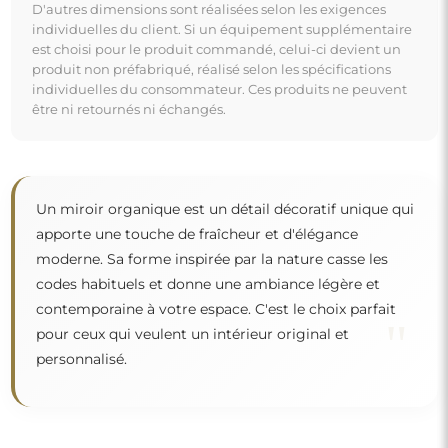
Miroir sur commande individuelle
Si vous n'avez pas trouvé la dimension de miroir
souhaitée ou si vous avez besoin d'une autre
répartition, veuillez nous contacter par téléphone ou
par e-mail. Les plus grands miroirs que nous pouvons
réaliser sont de
200×300 cm
ainsi que des miroirs
ronds d'un diamètre de
200 cm
. Nous fabriquons les
miroirs sur commande individuelle. Nous vous
invitons à envoyer votre demande accompagnée du
projet à l'adresse e-mail :
boutique@alfaram.fr
.