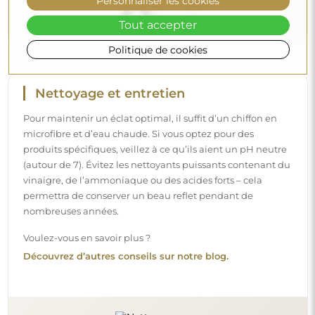
Personnaliser les cookies
Tout accepter
Politique de cookies
Livraison à domicile
Nous offrons un service de livraison à domicile, qui vous
permet de recevoir votre colis directement à votre porte.
Pour un supplément de 40 €, nous proposons également
un service de livraison à l’intérieur
, qui permet de livrer
le colis directement dans votre maison (pour des
dimensions allant jusqu’à 80×120 cm ou un diamètre de
100 cm). Pour des produits plus grands, il peut être
demandé une petite aide, comme l’ouverture de la porte.
Si vous ne choisissez pas et ne payez pas ce service lors de
la commande, le livreur ne déposera pas le colis à
l’intérieur de votre domicile.