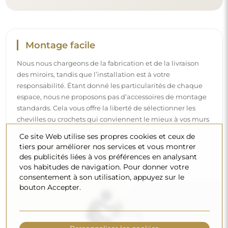
Nettoyage et entretien
Pour maintenir un éclat optimal, il suffit d’un chiffon en
microfibre et d’eau chaude. Si vous optez pour des
produits spécifiques, veillez à ce qu’ils aient un pH neutre
(autour de 7). Évitez les nettoyants puissants contenant du
Ce site Web utilise ses propres cookies et ceux de
vinaigre, de l’ammoniaque ou des acides forts – cela
tiers pour améliorer nos services et vous montrer
permettra de conserver un beau reflet pendant de
des publicités liées à vos préférences en analysant
vos habitudes de navigation. Pour donner votre
nombreuses années.
consentement à son utilisation, appuyez sur le
Voulez-vous en savoir plus ?
bouton Accepter.
Découvrez d’autres conseils sur notre blog.