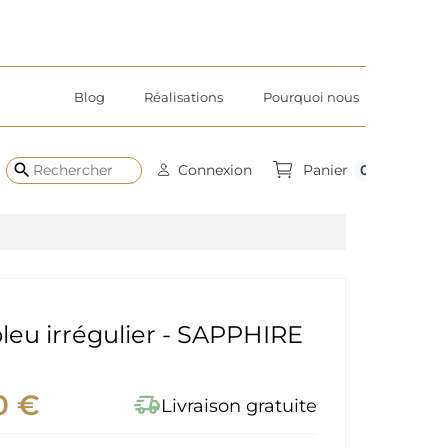
Blog
Réalisations
Pourquoi nous
search
0
Connexion
Panier
bleu irrégulier - SAPPHIRE
0 €
delivery_truck_speed
Livraison gratuite