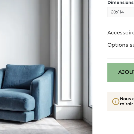
Dimensions 
Accessoir
Options s
AJOU
Nous 
info
miroir