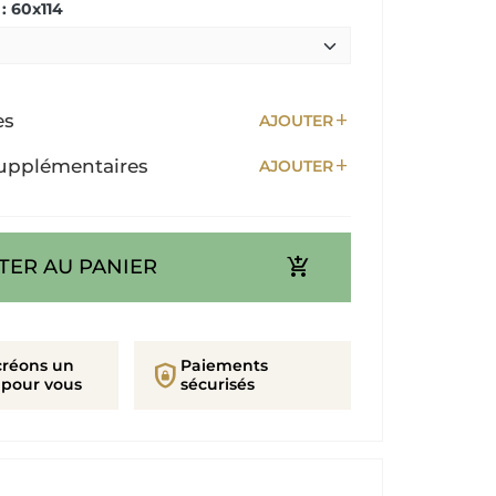
: 60x114
add
es
AJOUTER
add
upplémentaires
AJOUTER
add_shopping_cart
TER AU PANIER
créons un
Paiements
shield_lock
 pour vous
sécurisés