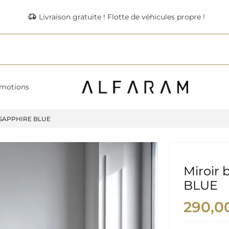
delivery_truck_speed
Livraison gratuite ! Flotte de véhicules propre !
motions
 - SAPPHIRE BLUE
Miroir 
BLUE
290,0