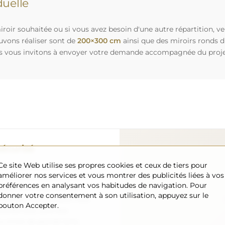
uelle
roir souhaitée ou si vous avez besoin d'une autre répartition, v
uvons réaliser sont de
200×300 cm
ainsi que des miroirs ronds 
s vous invitons à envoyer votre demande accompagnée du projet 
sécurisé
Ce site Web utilise ses propres cookies et ceux de tiers pour
nous nous occupons de faire
améliorer nos services et vous montrer des publicités liées à vos
 arrive en toute sécurité
préférences en analysant vos habitudes de navigation. Pour
ement. Nous disposons de
donner votre consentement à son utilisation, appuyez sur le
l formé, c’est pourquoi nous
bouton Accepter.
arfait état, sans frais
iroir de grande taille,