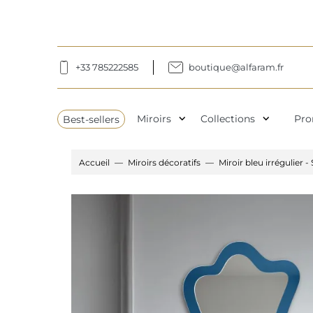
+33 785222585
boutique@alfaram.fr
expand_more
expand_more
Best-sellers
Miroirs
Collections
Pro
Accueil
Miroirs décoratifs
Miroir bleu irrégulier