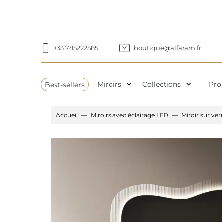
+33 785222585
boutique@alfaram.fr
expand_more
expand_more
Best-sellers
Miroirs
Collections
Pro
Accueil
Miroirs avec éclairage LED
Miroir sur ve