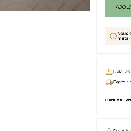
AJOU
Nous 
info
miroir
conveyor_belt
Délai de 
delivery_truck_speed
Expéditio
Date de livr
Produit 