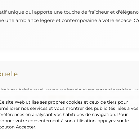
atif unique qui apporte une touche de fraîcheur et d'éléganc
ne une ambiance légère et contemporaine à votre espace. C'es
uelle
roir souhaitée ou si vous avez besoin d'une autre répartition, v
uvons réaliser sont de
200×300 cm
ainsi que des miroirs ronds 
Ce site Web utilise ses propres cookies et ceux de tiers pour
s vous invitons à envoyer votre demande accompagnée du projet 
améliorer nos services et vous montrer des publicités liées à vos
préférences en analysant vos habitudes de navigation. Pour
donner votre consentement à son utilisation, appuyez sur le
bouton Accepter.