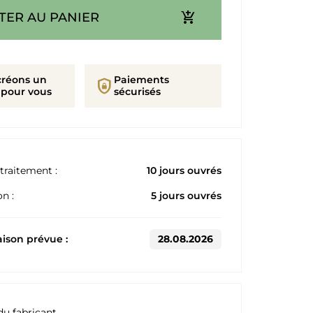
add_shopping_cart
TER AU PANIER
créons un
Paiements
shield_lock
 pour vous
sécurisés
traitement :
10 jours ouvrés
n :
5 jours ouvrés
aison prévue :
28.08.2026
du fabricant