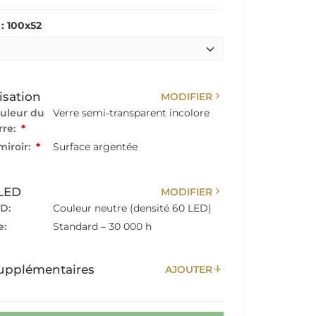
: 100x52
chevron_right
isation
MODIFIER
ouleur du
Verre semi-transparent incolore
rre:
*
miroir:
*
Surface argentée
chevron_right
 LED
MODIFIER
D:
Couleur neutre (densité 60 LED)
e:
Standard – 30 000 h
add
upplémentaires
AJOUTER