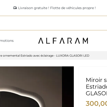
delivery_truck_speed
Livraison gratuite ! Flotte de véhicules propre !
motions
rre ornemental Estriado avec éclairage - LUXORA GLASORI LED
Miroir 
Estriad
GLASO
300,0