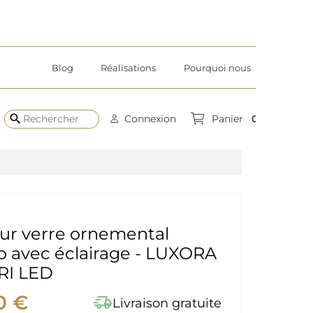
Blog
Réalisations
Pourquoi nous
search
0
Connexion
Panier
sur verre ornemental
o avec éclairage - LUXORA
RI LED
0 €
delivery_truck_speed
Livraison gratuite