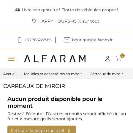
delivery_truck_speed
Livraison gratuite ! Flotte de véhicules propre !
sell
HAPPY HOURS -15 % sur tout !
+33 785222585
boutique@alfaram.fr
menu
0
Accueil
Meubles et accessoires en miroir
Carreaux de miroir
CARREAUX DE MIROIR
Aucun produit disponible pour le
moment
Restez à l'écoute ! D'autres produits seront affichés ici au
fur et à mesure qu'ils seront ajoutés.

Retour à la page d'accueil